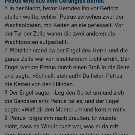
Petrus wird aus dem Gefängnis befreit
6
In der Nacht, bevor Herodes ihn vor Gericht
stellen wollte, schlief Petrus zwischen zwei der
Wachsoldaten, mit Ketten an sie gefesselt. Vor
der Tür der Zelle waren die zwei anderen als
Wachtposten aufgestellt.
7
Plötzlich stand da der Engel des Herrn, und die
ganze Zelle war von strahlendem Licht erfüllt. Der
Engel weckte Petrus durch einen Stoß in die Seite
und sagte: »Schnell, steh auf!« Da fielen Petrus
die Ketten von den Händen.
8
Der Engel sagte: »Leg den Gürtel um und zieh
die Sandalen an!« Petrus tat es, und der Engel
sagte: »Wirf dir den Mantel um und komm mit!«
9
Petrus folgte ihm nach draußen. Er wusste
nicht, dass es Wirklichkeit war, was er da mit
dem Engel erlebte; er meinte, er hätte eine Vision.