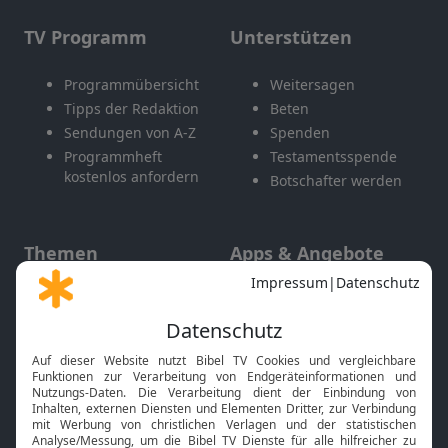
TV Programm
Unterstützen
Programmübersicht
Weitersagen
Tipps der Redaktion
Beten
Sendungen von A-Z
Spenden
Programmheft
Testamentsspende
kostenlos anfordern
Botschafter werden
Themen
Apps & Angebote
Gott und Bibel erklärt
Newsletter
Feiertage
Mobile App
Interviews
Kids App
Neuigkeiten
Smart TV
HbbTV
Bibelthek Online-Bibel
Nächster Gottesdienst