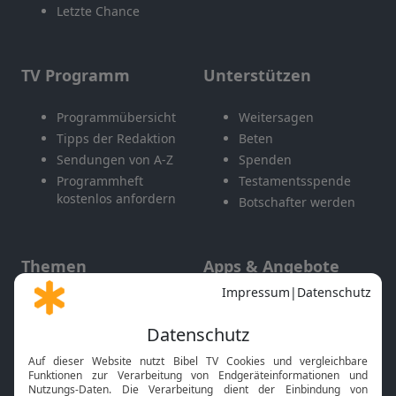
Letzte Chance
TV Programm
Unterstützen
Programmübersicht
Weitersagen
Tipps der Redaktion
Beten
Sendungen von A-Z
Spenden
Programmheft
Testamentsspende
kostenlos anfordern
Botschafter werden
Themen
Apps & Angebote
Gott und Bibel erklärt
Newsletter
Feiertage
Mobile App
Interviews
Kids App
Neuigkeiten
Smart TV
HbbTV