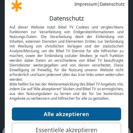
Gott und Bibel erklärt
Newsletter
Feiertage
Mobile App
Interviews
Kids App
Neuigkeiten
Smart TV
HbbTV
Bibelthek Online-Bibel
Nächster Gottesdienst
Bibel TV
Service
Über uns
Kontakt
Jobs
TV-Empfang
Presse
FAQ
Mediadaten