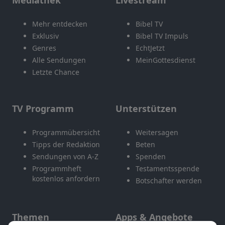
Mediathek
Livestream
Mehr entdecken
Bibel TV
Exklusiv
Bibel TV Impuls
Genres
EchtJetzt
Alle Sendungen
MeinGottesdienst
Letzte Chance
TV Programm
Unterstützen
Programmübersicht
Weitersagen
Tipps der Redaktion
Beten
Sendungen von A-Z
Spenden
Programmheft
Testamentsspende
kostenlos anfordern
Botschafter werden
Themen
Apps & Angebote