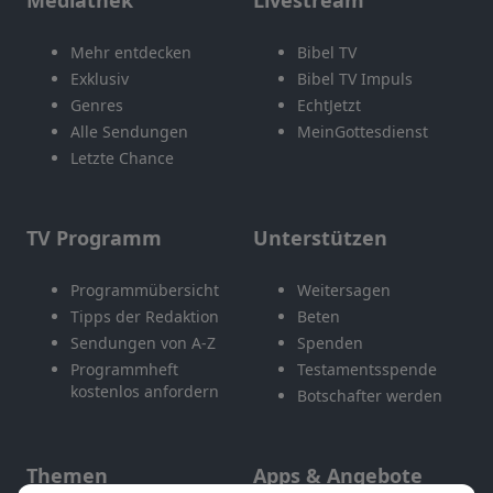
Mediathek
Livestream
Mehr entdecken
Bibel TV
Exklusiv
Bibel TV Impuls
Genres
EchtJetzt
Alle Sendungen
MeinGottesdienst
Letzte Chance
TV Programm
Unterstützen
Programmübersicht
Weitersagen
Tipps der Redaktion
Beten
Sendungen von A-Z
Spenden
Programmheft
Testamentsspende
kostenlos anfordern
Botschafter werden
Themen
Apps & Angebote