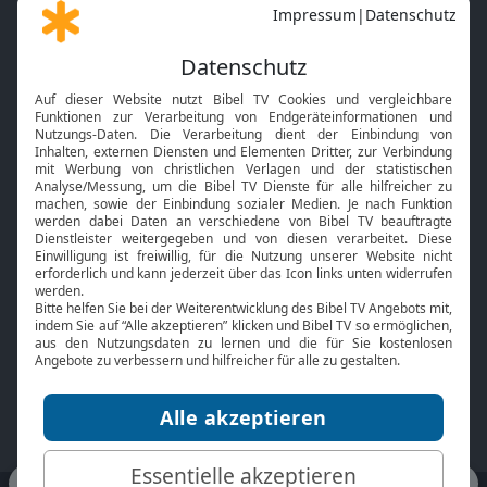
Gott und Bibel erklärt
Newsletter
Feiertage
Mobile App
Interviews
Kids App
Neuigkeiten
Smart TV
HbbTV
Bibelthek Online-Bibel
Nächster Gottesdienst
Bibel TV
Service
Über uns
Kontakt
Jobs
TV-Empfang
Presse
FAQ
Mediadaten