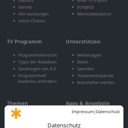
Exklusiv
Bibel TV Impuls
Genres
EchtJetzt
Alle Sendungen
MeinGottesdienst
Letzte Chance
TV Programm
Unterstützen
Programmübersicht
Weitersagen
Tipps der Redaktion
Beten
Sendungen von A-Z
Spenden
Programmheft
Testamentsspende
kostenlos anfordern
Botschafter werden
Themen
Apps & Angebote
Gott und Bibel erklärt
Newsletter
Feiertage
Mobile App