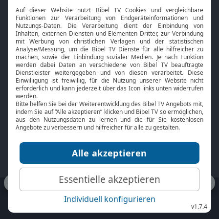
Interviews
Kids App
Neuigkeiten
Smart TV
HbbTV
Bibelthek Online-Bibel
Nächster Gottesdienst
Bibel TV
Service
Über uns
Kontakt
Jobs
TV-Empfang
Presse
FAQ
Mediadaten
bibeltv.de:
Impressum
Datenschutz
Nutzungsbedingungen
Fakten Bibel TV App