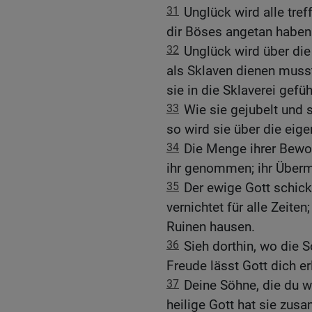
31
Unglück wird alle tref
dir Böses angetan haben
32
Unglück wird über di
als Sklaven dienen musst
sie in die Sklaverei gefüh
33
Wie sie gejubelt und s
so wird sie über die eig
34
Die Menge ihrer Bewoh
ihr genommen; ihr Übermut
35
Der ewige Gott schick
vernichtet für alle Zeit
Ruinen hausen.
36
Sieh dorthin, wo die 
Freude lässt Gott dich er
37
Deine Söhne, die du 
heilige Gott hat sie zu