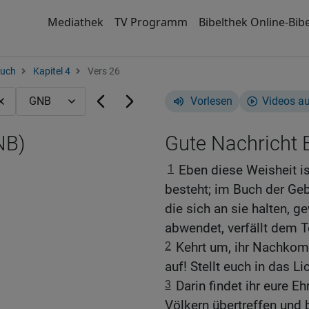
Mediathek
TV Programm
Bibelthek Online-Bibe
ruch
Kapitel 4
Vers 26
Vorlesen
Videos a
NB)
Gute Nachricht B
1
Eben diese Weisheit is
besteht; im Buch der Geb
die sich an sie halten, g
abwendet, verfällt dem T
2
Kehrt um, ihr Nachkom
auf! Stellt euch in das Li
3
Darin findet ihr eure E
Völkern übertreffen und