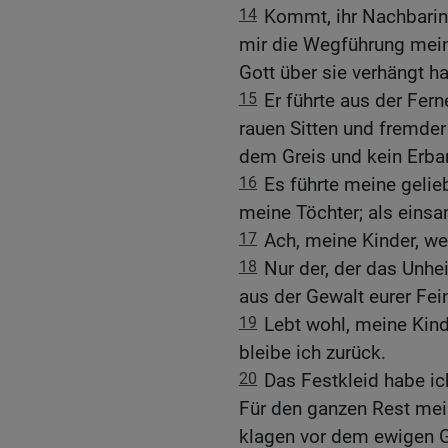
14
Kommt, ihr Nachbarinn
mir die Wegführung mein
Gott über sie verhängt ha
15
Er führte aus der Fern
rauen Sitten und fremder
dem Greis und kein Erba
16
Es führte meine gelie
meine Töchter; als einsa
17
Ach, meine Kinder, we
18
Nur der, der das Unhe
aus der Gewalt eurer Fein
19
Lebt wohl, meine Kind
bleibe ich zurück.
20
Das Festkleid habe ic
Für den ganzen Rest mei
klagen vor dem ewigen G