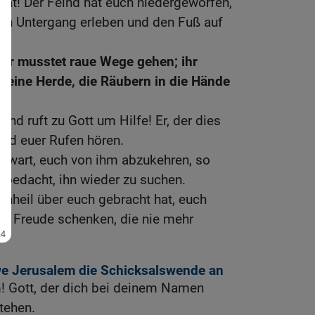
hat! Der Feind hat euch niedergeworfen,
nen Untergang erleben und den Fuß auf
 ihr musstet raue Wege gehen; ihr
 eine Herde, die Räubern in die Hände
 und ruft zu Gott um Hilfe! Er, der dies
wird euer Rufen hören.
t wart, euch von ihm abzukehren, so
 bedacht, ihn wieder zu suchen.
 Unheil über euch gebracht hat, euch
ne Freude schenken, die nie mehr
we Jerusalem die Schicksalswende an
! Gott, der dich bei deinem Namen
stehen.