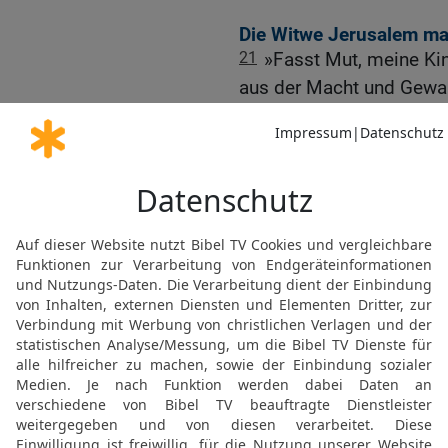
Die Witwe Jerusalem ma
21
»Fasst Mut, meine Kind
aus der Macht und Gewalt
22
Ich vertraue fest dara
wird. Er hat mein Herz sc
es dauert nicht mehr lan
erbarmen. Er, der ewige G
23
Unter Weinen und Kla
Freude und Wonne werde
zurückerhalten.
24
Die Nachbarvölker de
ihr weggeführt worden se
zurückkommt, wenn der e
strahlenden Herrlichkeit 
25
Meine Kinder, tragt in