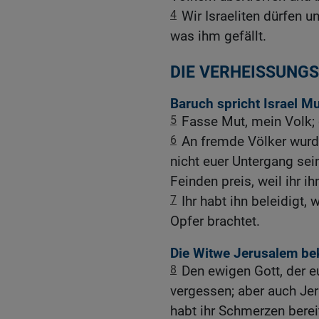
4
Wir Israeliten dürfen u
was ihm gefällt.
DIE VERHEISSUNGSR
Baruch spricht Israel M
5
Fasse Mut, mein Volk; 
6
An fremde Völker wurdet
nicht euer Untergang sei
Feinden preis, weil ihr i
7
Ihr habt ihn beleidigt,
Opfer brachtet.
Die Witwe Jerusalem bek
8
Den ewigen Gott, der e
vergessen; aber auch Jer
habt ihr Schmerzen berei