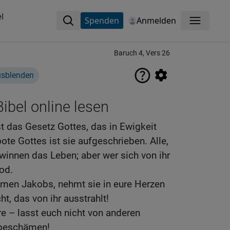
l
Spenden
Anmelden
Menü
Baruch 4, Vers 26
usblenden
ibel online lesen
t das Gesetz Gottes, das in Ewigkeit
ote Gottes ist sie aufgeschrieben. Alle,
ewinnen das Leben; aber wer sich von ihr
od.
men Jakobs, nehmt sie in eure Herzen
cht, das von ihr ausstrahlt!
hre – lasst euch nicht von anderen
 beschämen!