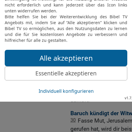
Zorn über euch verhängt 
aber bald werdet ihr sei
seinen Nacken setzen.
26
Meine zarten Kinder,
wurdet weggetrieben wie
fällt.
27
Fasst nur Mut, Kinder,
alles herbeigeführt hat, 
28
Wie ihr darauf bedach
seid nun zehnfach darauf
29
Dann wird er, der das
retten und euch damit ei
aufhört.«
Baruch kündigt der Wit
30
Fasse Mut, Jerusalem
gerufen hat, wird dir bei