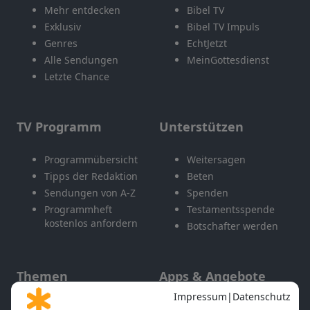
Mehr entdecken
Bibel TV
Exklusiv
Bibel TV Impuls
Genres
EchtJetzt
Alle Sendungen
MeinGottesdienst
Letzte Chance
TV Programm
Unterstützen
Programmübersicht
Weitersagen
Tipps der Redaktion
Beten
Sendungen von A-Z
Spenden
Programmheft
Testamentsspende
kostenlos anfordern
Botschafter werden
Themen
Apps & Angebote
Gott und Bibel erklärt
Newsletter