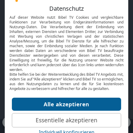
Feiertage
Mobile App
Interviews
Kids App
Neuigkeiten
Smart TV
HbbTV
Bibelthek Online-Bibel
Nächster Gottesdienst
Bibel TV
Service
Über uns
Kontakt
Jobs
TV-Empfang
Presse
FAQ
Mediadaten
bibeltv.de:
Impressum
Datenschutz
Nutzungsbedingungen
Fakten Bibel TV App