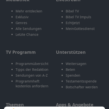
Mehr entdecken
Bibel TV
Exklusiv
Bibel TV Impuls
Genres
EchtJetzt
Alle Sendungen
MeinGottesdienst
Letzte Chance
TV Programm
Unterstützen
Programmübersicht
Weitersagen
Tipps der Redaktion
Beten
Sendungen von A-Z
Spenden
Programmheft
Testamentsspende
kostenlos anfordern
Botschafter werden
Themen
Apps & Angebote