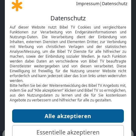
Gott und Bibel erklärt
Newsletter
Feiertage
Mobile App
Interviews
Kids App
Neuigkeiten
Smart TV
HbbTV
Bibelthek Online-Bibel
Nächster Gottesdienst
Bibel TV
Service
Über uns
Kontakt
Jobs
TV-Empfang
Presse
FAQ
Mediadaten