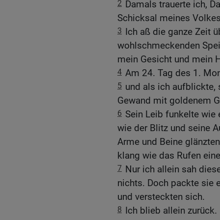
2
Damals trauerte ich, D
Schicksal meines Volkes
3
Ich aß die ganze Zeit ü
wohlschmeckenden Speise
mein Gesicht und mein Ha
4
Am 24. Tag des 1. Mon
5
und als ich aufblickte,
Gewand mit goldenem Gü
6
Sein Leib funkelte wie 
wie der Blitz und seine
Arme und Beine glänzten
klang wie das Rufen ei
7
Nur ich allein sah die
nichts. Doch packte sie 
und versteckten sich.
8
Ich blieb allein zurück