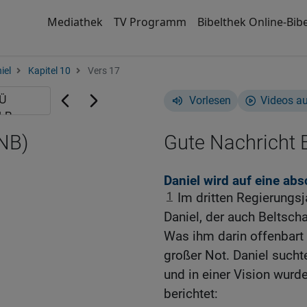
Mediathek
TV Programm
Bibelthek Online-Bibe
iel
Kapitel 10
Vers 17
Vorlesen
Videos a
GNB)
Gute Nachricht B
Daniel wird auf eine ab
1
Im dritten Regierungsj
Daniel, der auch Beltscha
Was ihm darin offenbart w
großer Not. Daniel sucht
und in einer Vision wurd
berichtet: