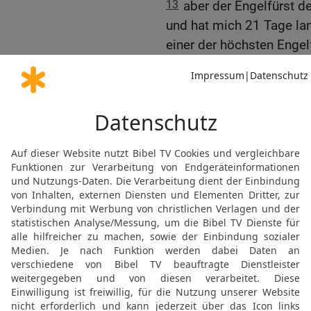
13
aber der Engelfürst d
und hat mich 21 Tage la
einer der höchsten Engel
dort losmachen konnte.
14
Nun bin ich hier, um 
Ende der Zeit ergehen wi
einer fernen Zukunft.«
15
Als er das sagte, sch
kein Wort herausbringen.
16
Da berührte er, der a
ich konnte wieder reden. 
dich in meiner Vision erb
Schmerzen und nahmen mi
17
Wie kann ich kleiner
sprechen? Der Atem stoc
verlassen.«