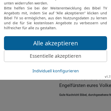
18
Da berührte er, der a
und stärkte mich.
19
Dann sagte er zu mir: 
Frieden sei mit dir! Sei 
gestärkt, dass ich sagte:
gegeben, dich anzuhören
20-21
Er erwiderte: »Wei
bin? Ich will dir offenba
geschrieben steht. Wenn 
dem Engelfürsten des Pe
besiegt habe, muss ich 
antreten. Niemand steht
Engelfürsten eures Volke
Gute Nachricht Bibel, durchgesehene N