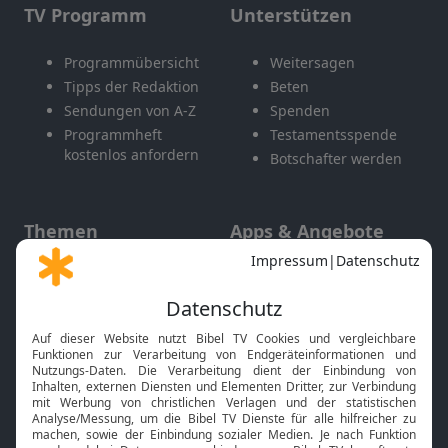
TV Programm
Unterstützen
Programmübersicht
Weitersagen
Tipps der Redaktion
Beten
Sendungen von A-Z
Spenden
Programmheft
Testamentsspende
kostenlos anfordern
Botschafter werden
Themen
Apps & Angebote
Gott und Bibel erklärt
Newsletter
Feiertage
Mobile App
Interviews
Kids App
Neuigkeiten
Smart TV
HbbTV
Bibelthek Online-Bibel
Nächster Gottesdienst