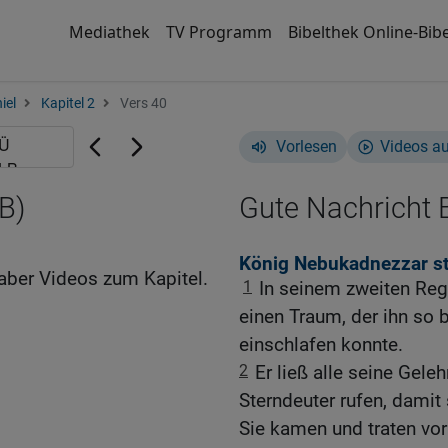
Mediathek
TV Programm
Bibelthek Online-Bibe
iel
Kapitel 2
Vers 40
Vorlesen
Videos a
B)
Gute Nachricht B
König Nebukadnezzar ste
aber Videos zum Kapitel.
1
In seinem zweiten Reg
einen Traum, der ihn so 
einschlafen konnte.
2
Er ließ alle seine Gele
Sterndeuter rufen, damit 
Sie kamen und traten vo