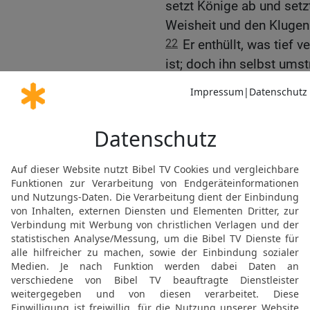
setzt Könige ab und setz
Weisheit und den Klugen 
22
Er enthüllt, was tief v
ist; doch ihn selbst umstr
23
Gott meiner Väter, di
Weisheit und Kraft verli
hast mir den Traum des K
24
Darauf ging Daniel zu
die Weisen Babyloniens z
Weisen nicht um! Führe 
Traum deuten.«
25
Arioch brachte ihn so
unter den Leuten aus Ju
seinen Traum deuten will
26
Der König fragte Dani
Namen Beltschazzar hieß