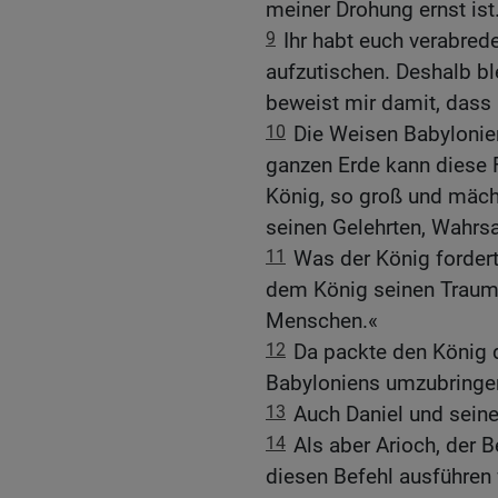
meiner Drohung ernst ist
9
Ihr habt euch verabred
aufzutischen. Deshalb bl
beweist mir damit, dass i
10
Die Weisen Babylonie
ganzen Erde kann diese F
König, so groß und mächt
seinen Gelehrten, Wahrsa
11
Was der König fordert
dem König seinen Traum 
Menschen.«
12
Da packte den König d
Babyloniens umzubringe
13
Auch Daniel und seine
14
Als aber Arioch, der 
diesen Befehl ausführen 