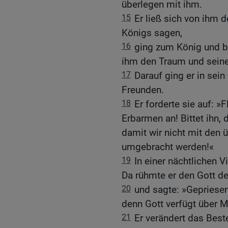
überlegen mit ihm.
15
Er ließ sich von ihm 
Königs sagen,
16
ging zum König und ba
ihm den Traum und sein
17
Darauf ging er in sein
Freunden.
18
Er forderte sie auf: 
Erbarmen an! Bittet ihn, 
damit wir nicht mit den
umgebracht werden!«
19
In einer nächtlichen V
Da rühmte er den Gott 
20
und sagte: »Gepriesen
denn Gott verfügt über M
21
Er verändert das Beste