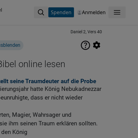
l
Spenden
Anmelden
Menü
Daniel 2, Vers 40
usblenden
ibel online lesen
llt seine Traumdeuter auf die Probe
ierungsjahr hatte König Nebukadnezzar
beunruhigte, dass er nicht wieder
hrten, Magier, Wahrsager und
sie ihm seinen Traum erklären sollten.
r den König