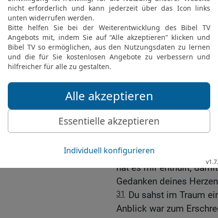
Traum sagen und ihn de
27
Daniel erwiderte: »Ke
Sterndeuter kann das vol
28
Aber es gibt einen G
enthüllt, und dieser Gott
was am Ende der Zeit ges
mit deinem Traum auf si
29
Du machtest dir auf 
künftig geschehen wird, u
Traum einen Blick in die 
30
Ich habe dieses Gehe
entdeckt, die ich ander
hat es mir enthüllt, dami
Gedanken deines Herzens
31
Du sahst im Traum ein 
Anblick war zum Erschre