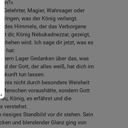
uten?«
in Gelehrter, Magier, Wahrsager oder
lbringen, was der König verlangt.
ott des Himmels, der das Verborgene
 hat dir, König Nebukadnezzar, gezeigt,
chehen wird. Ich sage dir jetzt, was es
ch hat:
deinem Lager Gedanken über das, was
nd der Gott, der alles weiß, hat dich im
Zukunft tun lassen.
imnis nicht durch besondere Weisheit
en Menschen voraushätte, sondern Gott
t du, König, es erfährst und die
 verstehst.
riesiges Standbild vor dir stehen. Sein
cken und blendender Glanz ging von