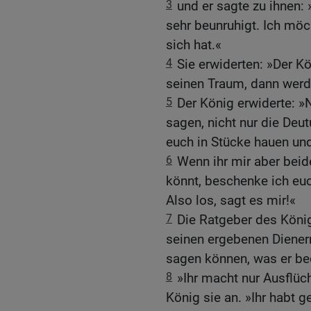
3
und er sagte zu ihnen:
sehr beunruhigt. Ich mö
sich hat.«
4
Sie erwiderten: »Der K
seinen Traum, dann werd
5
Der König erwiderte: »
sagen, nicht nur die Deut
euch in Stücke hauen un
6
Wenn ihr mir aber bei
könnt, beschenke ich euc
Also los, sagt es mir!«
7
Die Ratgeber des Köni
seinen ergebenen Diener
sagen können, was er be
8
»Ihr macht nur Ausflüch
König sie an. »Ihr habt 