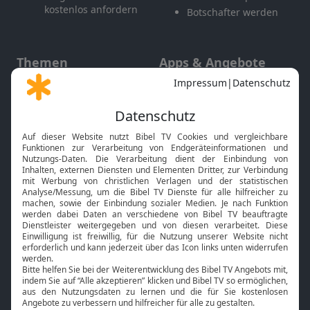
kostenlos anfordern
Botschafter werden
Themen
Apps & Angebote
Gott und Bibel erklärt
Newsletter
Feiertage
Mobile App
Interviews
Kids App
Neuigkeiten
Smart TV
HbbTV
Bibelthek Online-Bibel
Nächster Gottesdienst
Bibel TV
Service
Über uns
Kontakt
Jobs
TV-Empfang