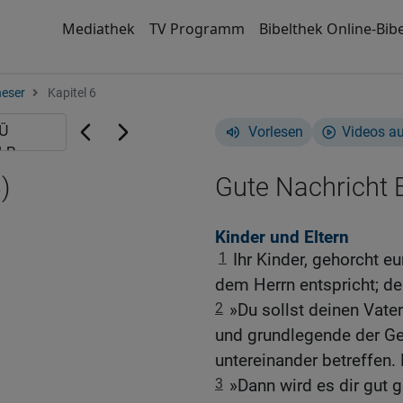
Mediathek
TV Programm
Bibelthek Online-Bibe
eser
Kapitel 6
Vorlesen
Videos a
)
Gute Nachricht B
Kinder und Eltern
1
Ihr Kinder, gehorcht e
dem Herrn entspricht; den
2
»Du sollst deinen Vater
und grundlegende der Ge
untereinander betreffen.
3
»Dann wird es dir gut 