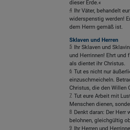
dieser Erde.«
4
Ihr Väter, behandelt eu
widerspenstig werden! Er
dem Herrn gemäß ist.
Sklaven und Herren
5
Ihr Sklaven und Sklavi
und Herrinnen! Ehrt und fü
als dientet ihr Christus.
6
Tut es nicht nur äußerl
einzuschmeicheln. Betrac
Christus, die den Willen 
7
Tut eure Arbeit mit Lust
Menschen dienen, sonde
8
Denkt daran: Der Herr w
belohnen, gleichgültig ob
9
Ihr Herren und Herrinn