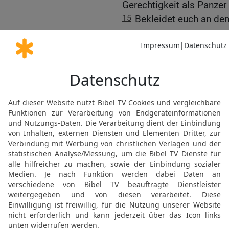
Gerechtigkeit als Panzer 
15
Bekleidet euch an den
Nachricht vom Frieden m
16
Vor allem haltet das V
mit dem ihr alle Brandpf
17
Die Gewissheit eurer 
Gottes das Schwert, das 
18
Betet dabei zu jeder Ze
Geistes. Seid wach und hö
beten.
19
Betet auch für mich, 
Mund legt und ich das G
bekannt machen kann.
20
Auch jetzt im Gefängni
Dienst. Betet darum, dass
mutig und offen zu verkü