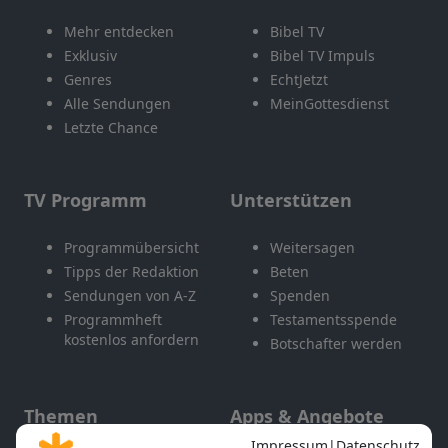
Mehr entdecken
Bibel TV
Exklusiv
Bibel TV Impuls
Genres
EchtJetzt
Alle Sendungen
MeinGottesdienst
Letzte Chance
TV Programm
Unterstützen
Programmübersicht
Weitersagen
Tipps der Redaktion
Beten
Sendungen von A-Z
Spenden
Programmheft
Testamentsspende
kostenlos anfordern
Botschafter werden
Themen
Apps & Angebote