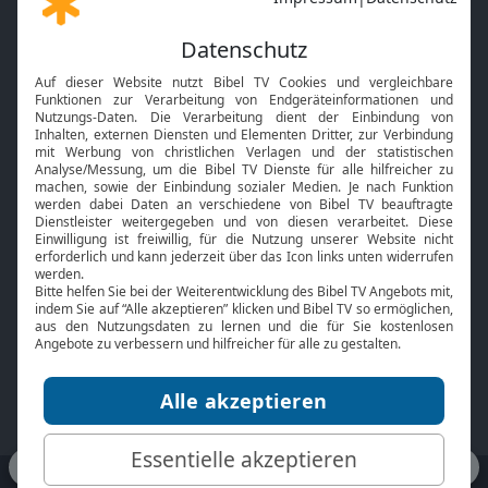
Gott und Bibel erklärt
Newsletter
Feiertage
Mobile App
Interviews
Kids App
Neuigkeiten
Smart TV
HbbTV
Bibelthek Online-Bibel
Nächster Gottesdienst
Bibel TV
Service
Über uns
Kontakt
Jobs
TV-Empfang
Presse
FAQ
Mediadaten
bibeltv.de:
Impressum
Datenschutz