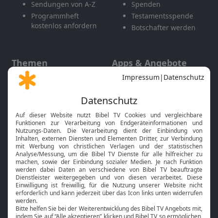
Sendungen von A-Z
Spenden
Programmheft
Testamentsspende
kostenlos anfordern
Botschafter werden
Themen
Apps & Angebote
Gott und Bibel erklärt
Newsletter
Feiertage
Mobile App
Interviews
Kids App
Neuigkeiten
Smart TV
HbbTV
Bibelthek Online-Bibel
Nächster Gottesdienst
Bibel TV
Service
Über uns
Kontakt