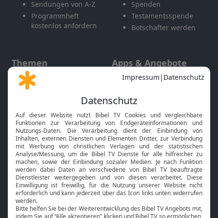
Sendungen von A-Z
Spenden
Programmheft
Testamentsspende
kostenlos anfordern
Botschafter werden
Themen
Apps & Angebote
Gott und Bibel erklärt
Newsletter
Feiertage
Mobile App
Interviews
Kids App
Neuigkeiten
Smart TV
HbbTV
Bibelthek Online-Bibel
Nächster Gottesdienst
Bibel TV
Service
Über uns
Kontakt