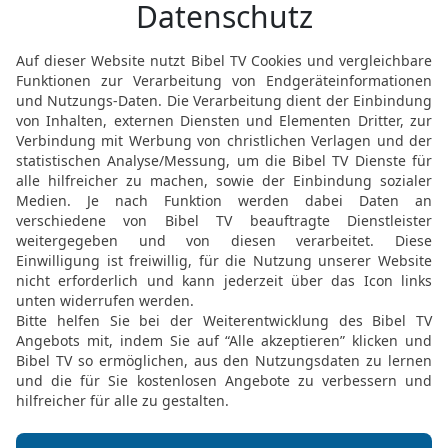
Abihajil, dem Onkel jen
ihres Vaters als Tochter
darauf, Kleidung und S
nur, was Hegai ihr empfoh
voller Bewunderung.
16
So wurde Ester zum Kö
Monat seines siebten Re
17
Der König fand an Est
Frauen und sie übertraf 
Mädchen. Deshalb setzte 
Waschtis Stelle zur König
18
Er gab ihr zu Ehren e
führenden Männer seines
Provinzen seines Reiches
königliche Geschenke.
Esters Pflegevater rett