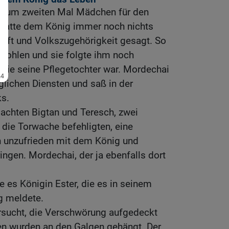
 zum zweiten Mal Mädchen für den
 hatte dem König immer noch nichts
unft und Volkszugehörigkeit gesagt. So
efohlen und sie folgte ihm noch
 sie seine Pflegetochter war. Mordechai
glichen Diensten und saß in der
ks.
chten Bigtan und Teresch, zwei
 die Torwache befehligten, eine
 unzufrieden mit dem König und
ngen. Mordechai, der ja ebenfalls dort
e es Königin Ester, die es in seinem
g meldete.
rsucht, die Verschwörung aufgedeckt
en wurden an den Galgen gehängt. Der