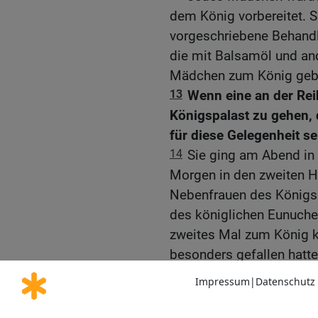
dem König vorbereitet. 
vorgeschriebene Behandl
die mit Balsamöl und an
Mädchen zum König gebr
13
Wenn eine an der Rei
Königspalast zu gehen, 
für diese Gelegenheit s
14
Sie ging am Abend in
Morgen in den zweiten Ha
Nebenfrauen des Königs 
des königlichen Eunuche
zweites Mal zum König 
besonders gefallen hatte 
Ester wird Königin
15
Eines Tages kam die R