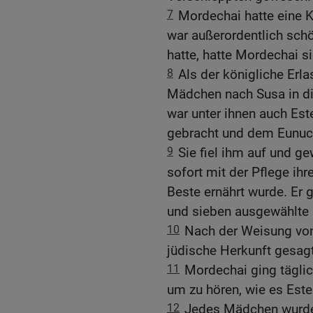
7
Mordechai hatte eine K
war außerordentlich schö
hatte, hatte Mordechai 
8
Als der königliche Erl
Mädchen nach Susa in di
war unter ihnen auch Est
gebracht und dem Eunuc
9
Sie fiel ihm auf und ge
sofort mit der Pflege ih
Beste ernährt wurde. Er
und sieben ausgewählte 
10
Nach der Weisung von 
jüdische Herkunft gesagt
11
Mordechai ging tägli
um zu hören, wie es Este
12
Jedes Mädchen wurde 