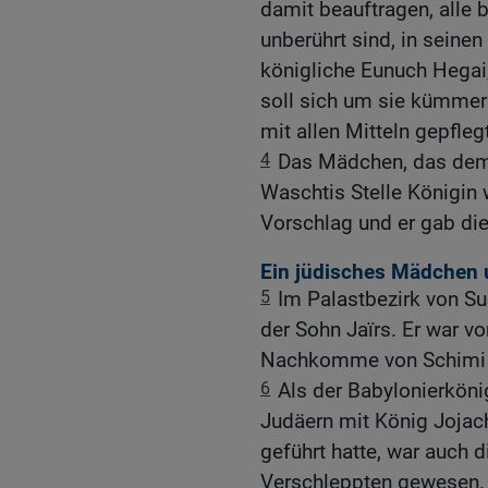
damit beauftragen, alle
unberührt sind, in seine
königliche Eunuch Hegai,
soll sich um sie kümmer
mit allen Mitteln gepfleg
4
Das Mädchen, das dem 
Waschtis Stelle Königin 
Vorschlag und er gab di
Ein jüdisches Mädchen 
5
Im Palastbezirk von S
der Sohn Jaïrs. Er war 
Nachkomme von Schimi 
6
Als der Babylonierkön
Judäern mit König Jojac
geführt hatte, war auch 
Verschleppten gewesen.