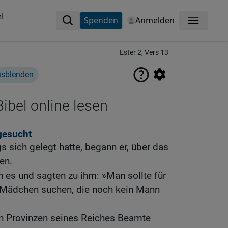
l
Spenden
Anmelden
Menü
Ester 2, Vers 13
usblenden
ibel online lesen
gesucht
s sich gelegt hatte, begann er, über das
en.
 es und sagten zu ihm: »Man sollte für
 Mädchen suchen, die noch kein Mann
en Provinzen seines Reiches Beamte