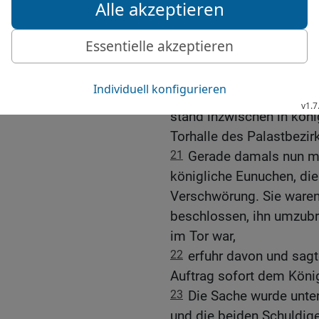
19-20
Inzwischen wurden
König gesammelt. Ester
von ihrer jüdischen Herk
hatte Mordechai es ihr b
genauso wie damals, als
stand inzwischen in köni
Torhalle des Palastbezir
21
Gerade damals nun ma
königliche Eunuchen, die
Verschwörung. Sie waren
beschlossen, ihn umzubri
im Tor war,
22
erfuhr davon und sagt
Auftrag sofort dem Köni
23
Die Sache wurde unte
und die beiden Schuldig