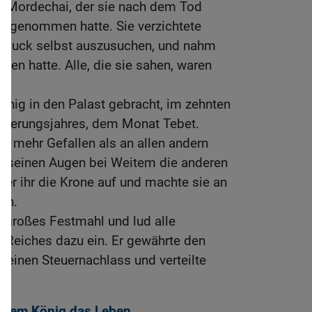
es Mordechai, der sie nach dem Tod
 angenommen hatte. Sie verzichtete
chmuck selbst auszusuchen, und nahm
len hatte. Alle, die sie sahen, waren
nig in den Palast gebracht, im zehnten
gierungsjahres, dem Monat Tebet.
er mehr Gefallen als an allen andern
in seinen Augen bei Weitem die anderen
er ihr die Krone auf und machte sie an
in.
in großes Festmahl und lud alle
 Reiches dazu ein. Er gewährte den
 einen Steuernachlass und verteilte
et dem König das Leben