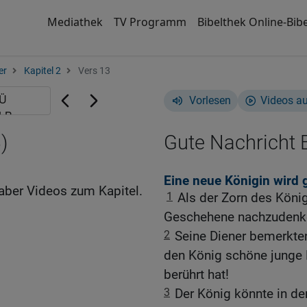
Mediathek
TV Programm
Bibelthek Online-Bibe
er
Kapitel 2
Vers 13
Vorlesen
Videos a
)
Gute Nachricht B
Eine neue Königin wird 
aber Videos zum Kapitel.
1
Als der Zorn des König
Geschehene nachzudenk
2
Seine Diener bemerkten
den König schöne junge
berührt hat!
3
Der König könnte in d