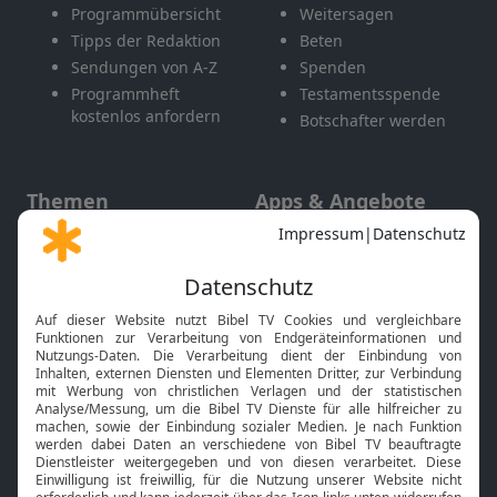
Programmübersicht
Weitersagen
Tipps der Redaktion
Beten
Sendungen von A-Z
Spenden
Programmheft
Testamentsspende
kostenlos anfordern
Botschafter werden
Themen
Apps & Angebote
Gott und Bibel erklärt
Newsletter
Feiertage
Mobile App
Interviews
Kids App
Neuigkeiten
Smart TV
HbbTV
Bibelthek Online-Bibel
Nächster Gottesdienst
Bibel TV
Service