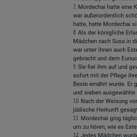
7
Mordechai hatte eine K
war außerordentlich schö
hatte, hatte Mordechai 
8
Als der königliche Erl
Mädchen nach Susa in di
war unter ihnen auch Est
gebracht und dem Eunuc
9
Sie fiel ihm auf und ge
sofort mit der Pflege ih
Beste ernährt wurde. Er
und sieben ausgewählte 
10
Nach der Weisung von 
jüdische Herkunft gesagt
11
Mordechai ging tägli
um zu hören, wie es Este
12
Jedes Mädchen wurde 