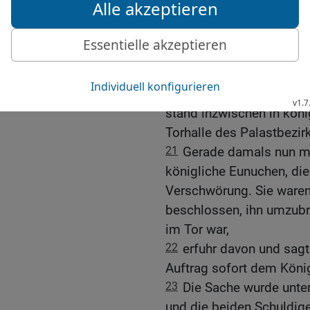
19-20
Inzwischen wurden
König gesammelt. Ester
von ihrer jüdischen Herk
hatte Mordechai es ihr b
genauso wie damals, als
stand inzwischen in köni
Torhalle des Palastbezir
21
Gerade damals nun ma
königliche Eunuchen, die
Verschwörung. Sie waren
beschlossen, ihn umzubri
im Tor war,
22
erfuhr davon und sagt
Auftrag sofort dem Köni
23
Die Sache wurde unte
und die beiden Schuldig