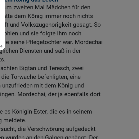
 zum zweiten Mal Mädchen für den
 hatte dem König immer noch nichts
unft und Volkszugehörigkeit gesagt. So
efohlen und sie folgte ihm noch
 sie seine Pflegetochter war. Mordechai
glichen Diensten und saß in der
ks.
chten Bigtan und Teresch, zwei
 die Torwache befehligten, eine
 unzufrieden mit dem König und
ngen. Mordechai, der ja ebenfalls dort
e es Königin Ester, die es in seinem
g meldete.
rsucht, die Verschwörung aufgedeckt
en wurden an den Galgen gehängt. Der