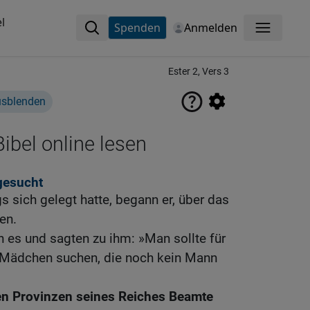
l
Spenden
Anmelden
Menü
Ester 2, Vers 3
usblenden
ibel online lesen
gesucht
s sich gelegt hatte, begann er, über das
en.
 es und sagten zu ihm: »Man sollte für
 Mädchen suchen, die noch kein Mann
en Provinzen seines Reiches Beamte