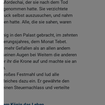
es Mordechai, der sie nach dem Tod
 angenommen hatte. Sie verzichtete
chmuck selbst auszusuchen, und nahm
len hatte. Alle, die sie sahen, waren
nig in den Palast gebracht, im zehnten
gierungsjahres, dem Monat Tebet.
er mehr Gefallen als an allen andern
in seinen Augen bei Weitem die anderen
er ihr die Krone auf und machte sie an
in.
in großes Festmahl und lud alle
 Reiches dazu ein. Er gewährte den
 einen Steuernachlass und verteilte
et dem König das Leben