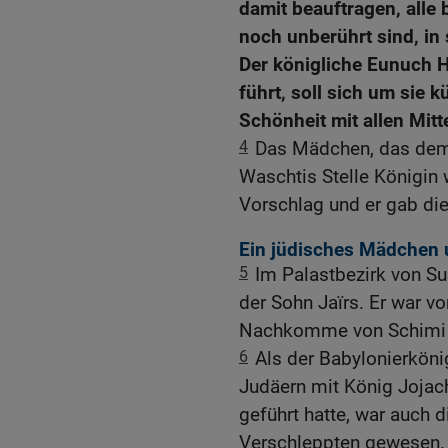
damit beauftragen, all
noch unberührt sind, in
Der königliche Eunuch H
führt, soll sich um sie
Schönheit mit allen Mitt
4
Das Mädchen, das dem 
Waschtis Stelle Königin 
Vorschlag und er gab di
Ein jüdisches Mädchen 
5
Im Palastbezirk von S
der Sohn Jaïrs. Er war 
Nachkomme von Schimi 
6
Als der Babylonierkön
Judäern mit König Jojac
geführt hatte, war auch 
Verschleppten gewesen.