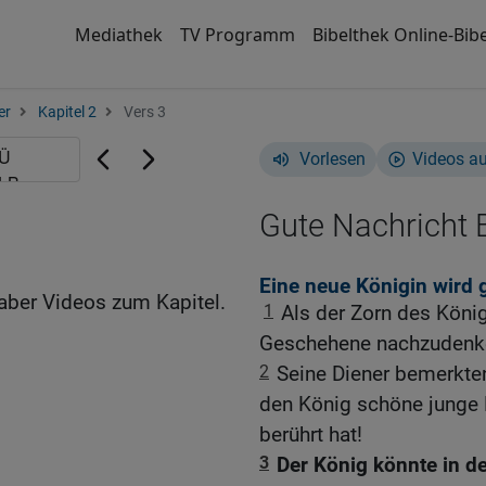
Mediathek
TV Programm
Bibelthek Online-Bibe
er
Kapitel 2
Vers 3
Vorlesen
Videos a
Gute Nachricht B
Eine neue Königin wird 
aber Videos zum Kapitel.
1
Als der Zorn des König
Geschehene nachzudenk
2
Seine Diener bemerkten
den König schöne junge
berührt hat!
3
Der König könnte in d