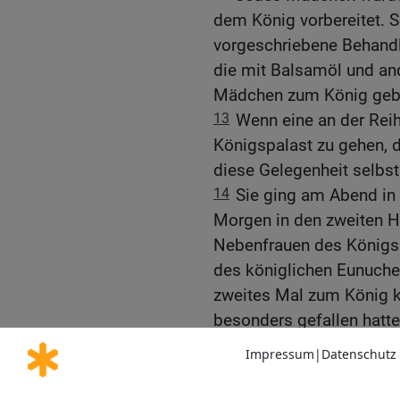
dem König vorbereitet. 
vorgeschriebene Behandl
die mit Balsamöl und an
Mädchen zum König gebr
13
Wenn eine an der Rei
Königspalast zu gehen, d
diese Gelegenheit selbs
14
Sie ging am Abend in
Morgen in den zweiten Ha
Nebenfrauen des Königs 
des königlichen Eunuche
zweites Mal zum König 
besonders gefallen hatte 
Ester wird Königin
15
Eines Tages kam die R