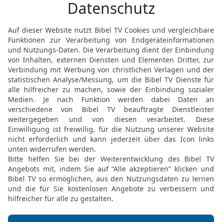
Abihajil, dem Onkel jen
ihres Vaters als Tochter
darauf, Kleidung und S
nur, was Hegai ihr empfoh
voller Bewunderung.
16
So wurde Ester zum Kö
Monat seines siebten Re
17
Der König fand an Est
Frauen und sie übertraf 
Mädchen. Deshalb setzte 
Waschtis Stelle zur König
18
Er gab ihr zu Ehren e
führenden Männer seines
Provinzen seines Reiches
königliche Geschenke.
Esters Pflegevater rett