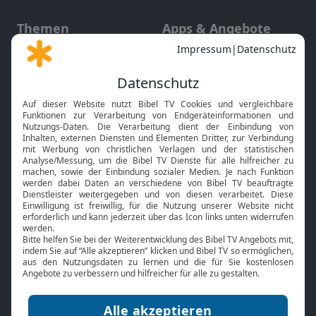
Themen
Apps & Angebote
Gott und Bibel erklärt
Newsletter
Feiertage
Mobile App
Interviews
Kids App
Neuigkeiten
Smart TV
HbbTV
Bibelthek Online-Bibel
Nächster Gottesdienst
Bibel TV
Service
Über uns
Kontakt
Jobs
TV-Empfang
Presse
FAQ
Mediadaten