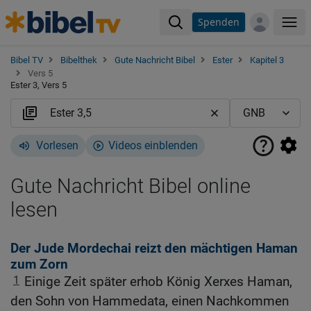
Spenden
Me
Bibel TV
Bibelthek
Gute Nachricht Bibel
Ester
Kapitel 3
Vers 5
Ester 3, Vers 5
Vorlesen
Videos einblenden
Gute Nachricht Bibel online
lesen
Der Jude Mordechai reizt den mächtigen Haman
zum Zorn
1
Einige Zeit später erhob König Xerxes Haman,
den Sohn von Hammedata, einen Nachkommen