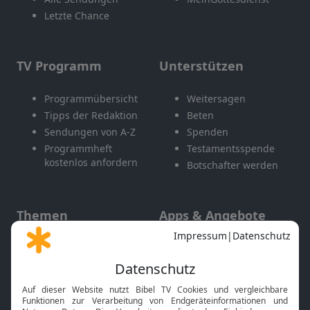
Letzte Chance
TV Programm
Unterstützen
Programmübersicht
Weitersagen
Tipps der Redaktion
Beten
Sendungen von A-Z
Spenden
Programmheft
Testamentsspende
kostenlos anfordern
Botschafter werden
Themen
Apps & Angebote
Gott und Bibel erklärt
Newsletter
Feiertage
Mobile App
Interviews
Kids App
Neuigkeiten
Smart TV