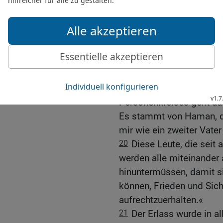
meine Regierungstätigke
keine Ruhe und Ordnung 
19
Deshalb ordne ich an,
Männer, Frauen und Kind
Schonung am 14. Tag de
laufenden Jahres, angeg
werden. Die genaue Besc
Personenkreises geht au
Es stammt von Haman, de
mir wie ein zweiter Vater 
20
Diese Leute, die seit 
werden alle miteinander 
hinuntermüssen, damit si
können, Frieden und Sich
aufrechtzuerhalten.«
21
Der Erlass wurde in al