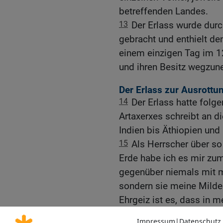
betreffenden Landes.
13
Der Erlass wurde durc
gebracht und enthielt de
einem einzigen Tag im 1
und ihren Besitz wegzu
Der Erlass zur Ausrottu
14
Der Erlass hatte folg
Artaxerxes schreibt an di
Indien bis Äthiopien und
15
Als Herrscher über so
Erde habe ich es mir zum
gegenüber niemals mit m
sondern sie meine Milde
Ehrgeiz ist es, dass in 
kann, dass gute Sitten h