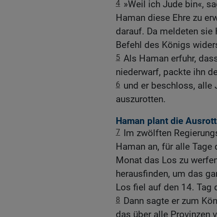
4
»Weil ich Jude bin«, sa
Haman diese Ehre zu erw
darauf. Da meldeten si
Befehl des Königs wider
5
Als Haman erfuhr, dass
niederwarf, packte ihn d
6
und er beschloss, alle
auszurotten.
Haman plant die Ausrot
7
Im zwölften Regierung
Haman an, für alle Tage 
Monat das Los zu werfen
herausfinden, um das ga
Los fiel auf den 14. Tag
8
Dann sagte er zum Köni
das über alle Provinzen v