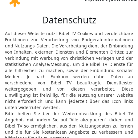
fernsten Grenzen sicher s
wiederhergestellt wird, 
16
Ich befragte meine Rat
und Haman, dessen beson
durch unerschütterliche 
zweithöchste Mann in m
17
hat mir gesagt: Da leb
ein heimtückisches Volk
aller anderen. Es missac
und das muss dazu führen
so umsichtig aufgebaut
entsteht.
18
Dank diesem Hinweis 
als einziges beharrlich 
richtet sich nicht nach d
Menschen anerkannt wer