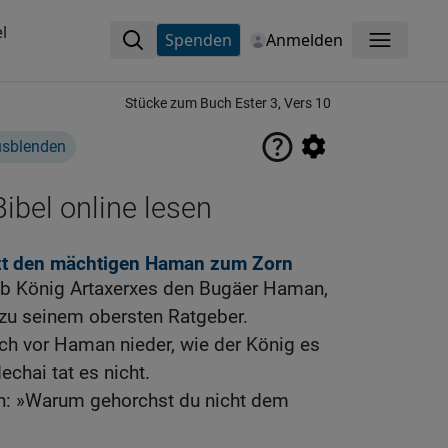
l
Spenden
Anmelden
Menü
Stücke zum Buch Ester 3, Vers 10
usblenden
ibel online lesen
zt den mächtigen Haman zum Zorn
hob König Artaxerxes den Bugäer Haman,
u seinem obersten Ratgeber.
ich vor Haman nieder, wie der König es
chai tat es nicht.
hn: »Warum gehorchst du nicht dem