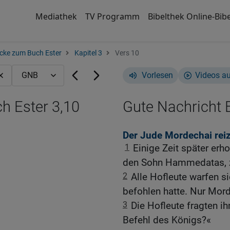
Mediathek
TV Programm
Bibelthek Online-Bibe
cke zum Buch Ester
Kapitel 3
Vers 10
Vorlesen
Videos a
h Ester 3,10
Gute Nachricht B
Der Jude Mordechai rei
1
Einige Zeit später er
den Sohn Hammedatas, z
2
Alle Hofleute warfen s
befohlen hatte. Nur Morde
3
Die Hofleute fragten i
Befehl des Königs?«