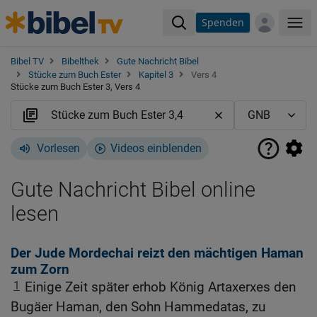
Spenden
Me
Bibel TV
Bibelthek
Gute Nachricht Bibel
Stücke zum Buch Ester
Kapitel 3
Vers 4
Stücke zum Buch Ester 3, Vers 4
Vorlesen
Videos einblenden
Gute Nachricht Bibel online
lesen
Der Jude Mordechai reizt den mächtigen Haman
zum Zorn
1
Einige Zeit später erhob König Artaxerxes den
Bugäer Haman, den Sohn Hammedatas, zu