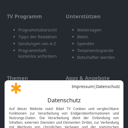
TV Programm
Unterstützen
Programmübersicht
Weitersagen
Tipps der Redaktion
Beten
Sendungen von A-Z
Spenden
Programmheft
Testamentsspende
kostenlos anfordern
Botschafter werden
Themen
Apps & Angebote
Gott und Bibel erklärt
Newsletter
Feiertage
Mobile App
Interviews
Kids App
Neuigkeiten
Smart TV
HbbTV
Bibelthek Online-Bibel