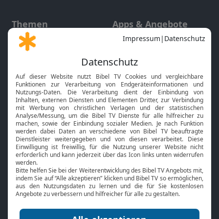
Themen
Apps & Angebote
Gott und Bibel erklärt
Newsletter
Feiertage
Mobile App
Interviews
Kids App
Neuigkeiten
Smart TV
HbbTV
Bibelthek Online-Bibel
Nächster Gottesdienst
Bibel TV
Service
Über uns
Kontakt
Jobs
TV-Empfang
Presse
FAQ
Mediadaten