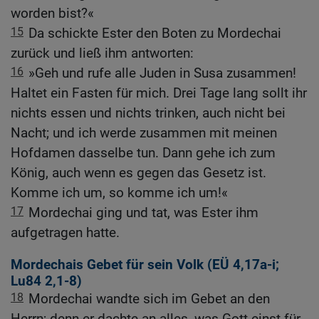
worden bist?«
15
Da schickte Ester den Boten zu Mordechai
zurück und ließ ihm antworten:
16
»Geh und rufe alle Juden in Susa zusammen!
Haltet ein Fasten für mich. Drei Tage lang sollt ihr
nichts essen und nichts trinken, auch nicht bei
Nacht; und ich werde zusammen mit meinen
Hofdamen dasselbe tun. Dann gehe ich zum
König, auch wenn es gegen das Gesetz ist.
Komme ich um, so komme ich um!«
17
Mordechai ging und tat, was Ester ihm
aufgetragen hatte.
Mordechais Gebet für sein Volk (
EÜ 4,17
a-i;
Lu84
2,1-8)
18
Mordechai wandte sich im Gebet an den
Herrn; denn er dachte an alles, was Gott einst für