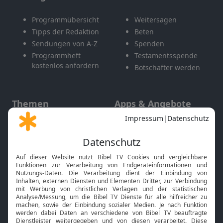
Programmübersicht
Weitersagen
Tipps der Redaktion
Beten
Sendungen von A-Z
Spenden
Programmheft
Testamentsspende
kostenlos anfordern
Botschafter werden
Themen
Apps & Angebote
Gott und Bibel erklärt
Newsletter
Feiertage
Mobile App
Interviews
Kids App
Neuigkeiten
Smart TV
HbbTV
Bibelthek Online-Bibel
Nächster Gottesdienst