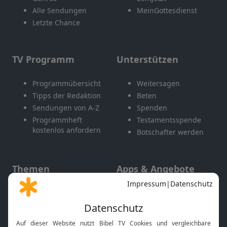
Alle Sendungen
MeinGottesdienst
Letzte Chance
TV Programm
Unterstützen
Programmübersicht
Weitersagen
Tipps der Redaktion
Beten
Sendungen von A-Z
Spenden
Programmheft
Testamentsspende
kostenlos anfordern
Botschafter werden
Themen
Apps & Angebote
Gott und Bibel erklärt
Newsletter
Feiertage
Mobile App
Interviews
Kids App