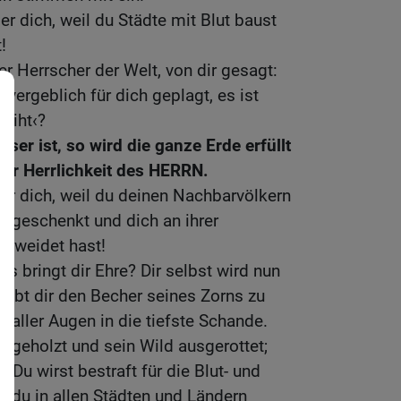
r dich, weil du Städte mit Blut baust
!
er Herrscher der Welt, von dir gesagt:
vergeblich für dich geplagt, es ist
eiht‹?
ser ist, so wird die ganze Erde erfüllt
er Herrlichkeit des HERRN.
er dich, weil du deinen Nachbarvölkern
ingeschenkt und dich an ihrer
eweidet hast!
das bringt dir Ehre? Dir selbst wird nun
ibt dir den Becher seines Zorns zu
or aller Augen in die tiefste Schande.
bgeholzt und sein Wild ausgerottet;
 Du wirst bestraft für die Blut- und
e du in allen Städten und Ländern