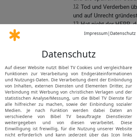
12
Tod und Verderben übe
und auf Unrecht gründest
13
Hat nicht der HERR, d
›Ganze Völker haben sich 
alles dem Untergang gew
14
Wie das Meer voll Was
werden von Erkenntnis d
15
Tod und Verderben üb
den Wein deines Zorns e
Ohnmacht und Schande g
16
Meinst du vielleicht, 
eingeschenkt: Der HERR g
trinken und stürzt dich v
17
Du hast den Libanon a
das musst du jetzt büßen.
Schreckensherrschaft, di