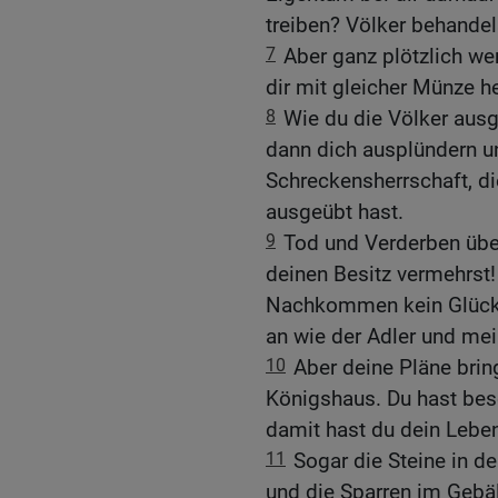
treiben? Völker behandel
7
Aber ganz plötzlich w
dir mit gleicher Münze h
8
Wie du die Völker ausg
dann dich ausplündern und
Schreckensherrschaft, di
ausgeübt hast.
9
Tod und Verderben über
deinen Besitz vermehrst!
Nachkommen kein Glück. 
an wie der Adler und mein
10
Aber deine Pläne brin
Königshaus. Du hast besc
damit hast du dein Leben
11
Sogar die Steine in d
und die Sparren im Gebä