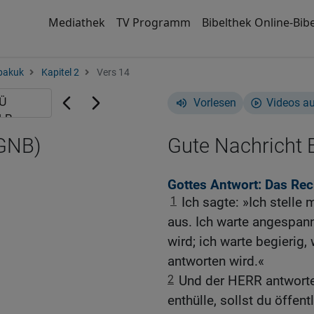
Mediathek
TV Programm
Bibelthek Online-Bibe
bakuk
Kapitel 2
Vers 14
Vorlesen
Videos a
(GNB)
Gute Nachricht B
Gottes Antwort: Das Rec
1
Ich sagte: »Ich stelle
aus. Ich warte angespan
wird; ich warte begierig
antworten wird.«
2
Und der HERR antwortet
enthülle, sollst du öffent