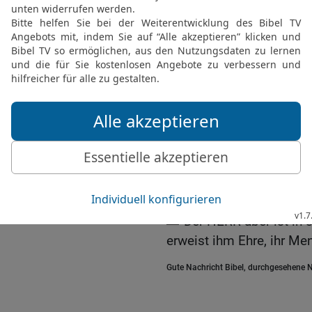
ausgeübt hast.«
Die Ohnmacht der Götte
18
Was nützen Götterbild
von Menschenhand? Sie s
jemand auf stumme Götzen
hat?
19
Tod und Verderben übe
»Wach auf!«, und zu eine
Prächtig sind sie mit Sil
Leben in ihnen und Rat w
20
Der HERR aber ist in 
erweist ihm Ehre, ihr Me
Gute Nachricht Bibel, durchgesehene N