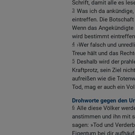
Schrift, damit alle es le
3
Was ich da ankündige, 
eintreffen. Die Botschaf
Wenn das Angekündigte s
wird bestimmt eintreffen
4
›Wer falsch und unredli
Treue hält und das Rechte
5
Deshalb wird der prah
Kraftprotz, sein Ziel nic
aufreißen wie die Totenw
Tod, mag er auch ein Vo
Drohworte gegen den Un
6
Alle diese Völker werd
anstimmen und ihn mit s
sagen: »Tod und Verderb
Eigentum bei dir aufhäuf