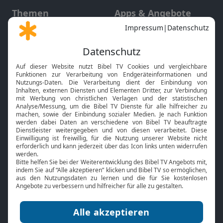
Themen
Apps & Angebote
Gott und Bibel erklärt
Newsletter
Feiertage
Mobile App
Interviews
Kids App
Neuigkeiten
Smart TV
HbbTV
Bibelthek Online-Bibel
Nächster Gottesdienst
Bibel TV
Service
Über uns
Kontakt
Jobs
TV-Empfang
Presse
FAQ
Mediadaten