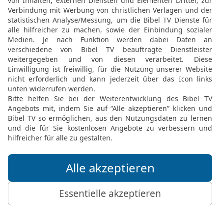
machte alle eure Arbeit z
nicht zuwenden.
18
Aber jetzt achtet dar
24. Tag des 9. Monats a
meinen Tempel gelegt w
19
Zwar ist das Saatgut 
noch kein Anzeichen, das
und Ölbäume künftig Fruc
euer Land segnen und al
Serubbabel als der künf
20
Noch ein zweites Ma
Tag des Monats an Hagg
21
Er gab ihm eine Botsc
Bevollmächtigten für Juda
Herrscher der Welt, werd