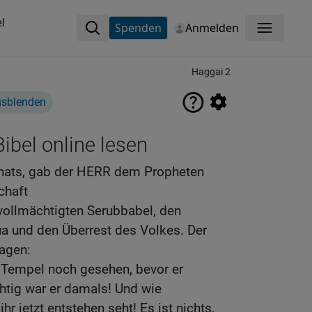
l
Spenden
Anmelden
Menü
Haggai 2
usblenden
ibel online lesen
nats, gab der HERR dem Propheten
chaft
vollmächtigten Serubbabel, den
ua und den Überrest des Volkes. Der
sagen:
 Tempel noch gesehen, bevor er
htig war er damals! Und wie
hr jetzt entstehen seht! Es ist nichts,