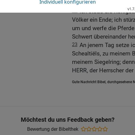
Fundamenten erschütter
22
Ich stoße die Königs
Völker ein Ende; ich stür
um und werfe die Pferde
Schwert übereinander her
23
An jenem Tag setze ic
Schealtiëls, zu meinem 
meinem Siegelring; denn 
HERR, der Herrscher der 
Gute Nachricht Bibel, durchgesehene N
Möchtest du uns Feedback geben?
Bewertung der Bibelthek