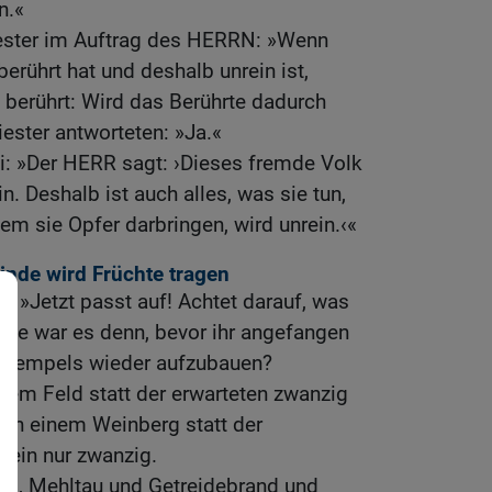
n.«
riester im Auftrag des HERRN: »Wenn
erührt hat und deshalb unrein ist,
 berührt: Wird das Berührte dadurch
iester antworteten: »Ja.«
i: »Der HERR sagt: ›Dieses fremde Volk
n. Deshalb ist auch alles, was sie tun,
dem sie Opfer darbringen, wird unrein.‹«
nde wird Früchte tragen
: »Jetzt passt auf! Achtet darauf, was
Wie war es denn, bevor ihr angefangen
s Tempels wieder aufzubauen?
nem Feld statt der erwarteten zwanzig
von einem Weinberg statt der
Wein nur zwanzig.
gel, Mehltau und Getreidebrand und