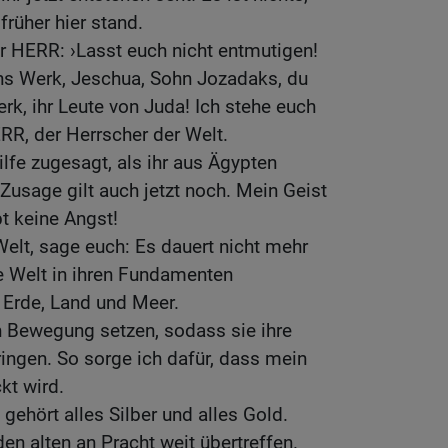
früher hier stand.
er HERR: ›Lasst euch nicht entmutigen!
ns Werk, Jeschua, Sohn Jozadaks, du
rk, ihr Leute von Juda! Ich stehe euch
ERR, der Herrscher der Welt.
lfe zugesagt, als ihr aus Ägypten
Zusage gilt auch jetzt noch. Mein Geist
bt keine Angst!
Welt, sage euch: Es dauert nicht mehr
e Welt in ihren Fundamenten
 Erde, Land und Meer.
in Bewegung setzen, sodass sie ihre
ingen. So sorge ich dafür, dass mein
kt wird.
ehört alles Silber und alles Gold.
en alten an Pracht weit übertreffen.