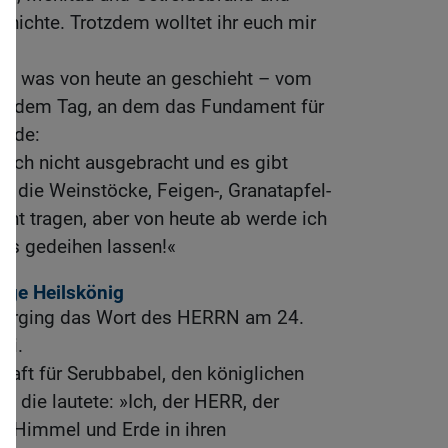
unichte. Trotzdem wolltet ihr euch mir
auf, was von heute an geschieht – vom
n, dem Tag, an dem das Fundament für
urde:
noch nicht ausgebracht und es gibt
s die Weinstöcke, Feigen-, Granatapfel-
ht tragen, aber von heute ab werde ich
les gedeihen lassen!«
tige Heilskönig
l erging das Wort des HERRN am 24.
ai.
haft für Serubbabel, den königlichen
, die lautete: »Ich, der HERR, der
e Himmel und Erde in ihren