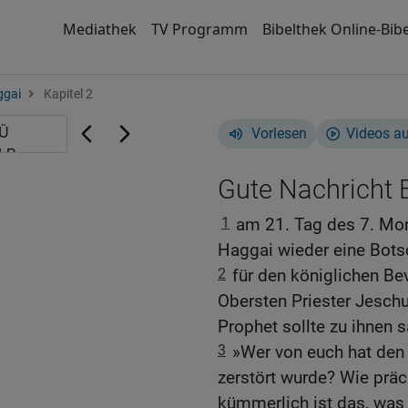
Mediathek
TV Programm
Bibelthek Online-Bibe
ggai
Kapitel 2
Vorlesen
Videos a
Gute Nachricht B
1
am 21. Tag des 7. Mo
Haggai wieder eine Bots
2
für den königlichen Be
Obersten Priester Jesch
Prophet sollte zu ihnen 
3
»Wer von euch hat den
zerstört wurde? Wie präc
kümmerlich ist das, was i