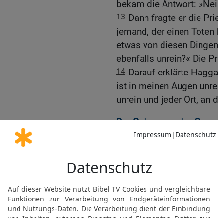
bekam die Antwort: »Nei
13
Dann fragte er die P
jemand, der einen Toten b
etwas von diesen Dingen
ebenfalls unrein?« Die Pr
14
Darauf erklärte Hagga
ist in meinen Augen unrei
unrein und jeder Ort, an 
Der Gehorsam der Gemei
15
Weiter sagte der HERR
von heute an geschieht! 
habt, die Mauern meine
16
Damals gab es von ei
Sack Korn nur zehn und 
erwarteten fünfzig Krug 
17
Ich schickte euch Ha