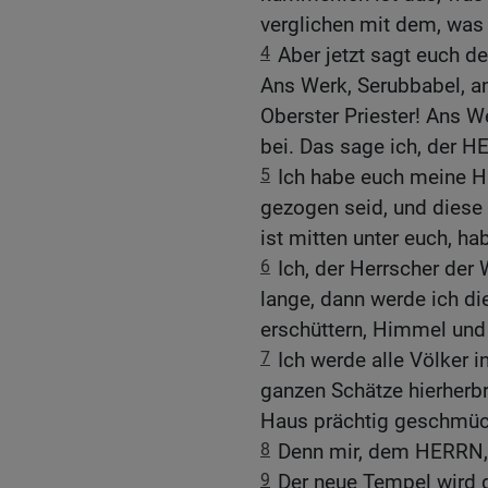
verglichen mit dem, was 
4
Aber jetzt sagt euch d
Ans Werk, Serubbabel, a
Oberster Priester! Ans We
bei. Das sage ich, der H
5
Ich habe euch meine Hi
gezogen seid, und diese 
ist mitten unter euch, ha
6
Ich, der Herrscher der 
lange, dann werde ich di
erschüttern, Himmel und
7
Ich werde alle Völker 
ganzen Schätze hierherbr
Haus prächtig geschmüc
8
Denn mir, dem HERRN, g
9
Der neue Tempel wird d