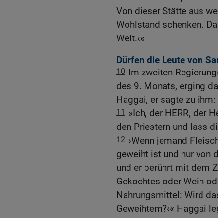
Von dieser Stätte aus w
Wohlstand schenken. Das
Welt.‹«
Dürfen die Leute von S
10
Im zweiten Regierung
des 9. Monats, erging 
Haggai, er sagte zu ihm:
11
»Ich, der HERR, der He
den Priestern und lass di
12
›Wenn jemand Fleisch
geweiht ist und nur von 
und er berührt mit dem Z
Gekochtes oder Wein ode
Nahrungsmittel: Wird da
Geweihtem?‹« Haggai leg