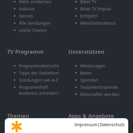
Mehr entdecken
Bibel TV
Exklusiv
Bibel TV Impuls
Genres
EchtJetzt
Alle Sendungen
MeinGottesdienst
Letzte Chance
TV Programm
Unterstützen
Programmübersicht
Weitersagen
Tipps der Redaktion
Beten
Sendungen von A-Z
Spenden
Programmheft
Testamentsspende
kostenlos anfordern
Botschafter werden
Themen
Apps & Angebote
Gott und Bibel erklärt
Newsletter