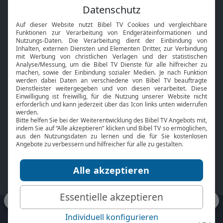
Feiertage
Mobile App
Interviews
Kids App
Neuigkeiten
Smart TV
HbbTV
Bibelthek Online-Bibel
Nächster Gottesdienst
Bibel TV
Service
Über uns
Kontakt
Jobs
TV-Empfang
Presse
FAQ
Mediadaten
bibeltv.de:
Impressum
Datenschutz
Nutzungsbedingungen
Fakten Bibel TV App