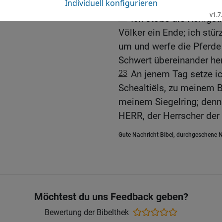
Fundamenten erschütter
22
Ich stoße die Königs
Völker ein Ende; ich stür
um und werfe die Pferde
Schwert übereinander her
23
An jenem Tag setze ic
Schealtiëls, zu meinem 
meinem Siegelring; denn 
HERR, der Herrscher der 
Gute Nachricht Bibel, durchgesehene N
Möchtest du uns Feedback geben?
Bewertung der Bibelthek