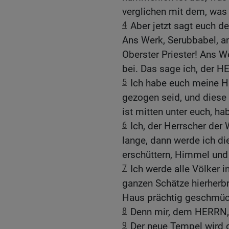
verglichen mit dem, was 
4
Aber jetzt sagt euch d
Ans Werk, Serubbabel, a
Oberster Priester! Ans We
bei. Das sage ich, der H
5
Ich habe euch meine Hi
gezogen seid, und diese 
ist mitten unter euch, ha
6
Ich, der Herrscher der 
lange, dann werde ich di
erschüttern, Himmel und
7
Ich werde alle Völker 
ganzen Schätze hierherbr
Haus prächtig geschmüc
8
Denn mir, dem HERRN, g
9
Der neue Tempel wird d