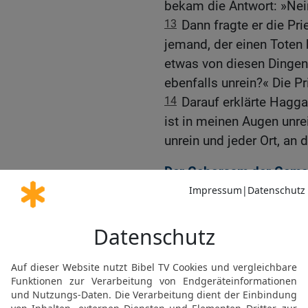
bekam die Antwort: »Nei
13
Dann fragte er die P
jemand, der einen Toten b
etwas von diesen Dingen
ebenfalls unrein?« Die Pr
14
Darauf erklärte Hagga
ist in meinen Augen unrei
unrein und jeder Ort, an 
Der Gehorsam der Gemei
15
Weiter sagte der HERR
von heute an geschieht! 
habt, die Mauern meine
16
Damals gab es von ei
Sack Korn nur zehn und 
erwarteten fünfzig Krug 
17
Ich schickte euch Ha