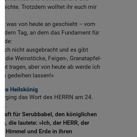
unichte. Trotzdem wolltet ihr euch mir
auf, was von heute an geschieht – vom
n, dem Tag, an dem das Fundament für
urde:
noch nicht ausgebracht und es gibt
s die Weinstöcke, Feigen-, Granatapfel-
ht tragen, aber von heute ab werde ich
les gedeihen lassen!«
tige Heilskönig
l erging das Wort des HERRN am 24.
ai.
chaft für Serubbabel, den königlichen
a, die lautete: »Ich, der HERR, der
de Himmel und Erde in ihren