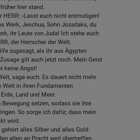
früher hier stand.
er HERR: ›Lasst euch nicht entmutigen!
ns Werk, Jeschua, Sohn Jozadaks, du
rk, ihr Leute von Juda! Ich stehe euch
ERR, der Herrscher der Welt.
lfe zugesagt, als ihr aus Ägypten
Zusage gilt auch jetzt noch. Mein Geist
bt keine Angst!
Welt, sage euch: Es dauert nicht mehr
e Welt in ihren Fundamenten
 Erde, Land und Meer.
in Bewegung setzen, sodass sie ihre
ingen. So sorge ich dafür, dass mein
kt wird.
ehört alles Silber und alles Gold.
en alten an Pracht weit übertreffen.