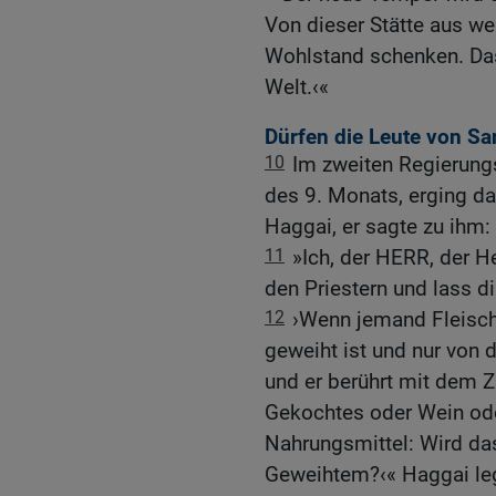
Von dieser Stätte aus w
Wohlstand schenken. Das
Welt.‹«
Dürfen die Leute von S
10
Im zweiten Regierung
des 9. Monats, erging 
Haggai, er sagte zu ihm:
11
»Ich, der HERR, der He
den Priestern und lass di
12
›Wenn jemand Fleisch
geweiht ist und nur von 
und er berührt mit dem Z
Gekochtes oder Wein ode
Nahrungsmittel: Wird da
Geweihtem?‹« Haggai leg