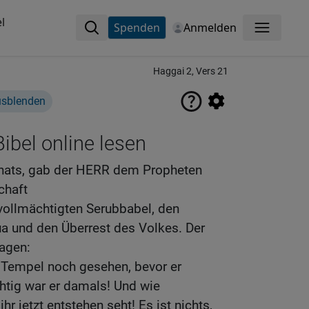
l
Spenden
Anmelden
Menü
Haggai 2, Vers 21
usblenden
ibel online lesen
nats, gab der HERR dem Propheten
chaft
vollmächtigten Serubbabel, den
ua und den Überrest des Volkes. Der
sagen:
 Tempel noch gesehen, bevor er
htig war er damals! Und wie
hr jetzt entstehen seht! Es ist nichts,