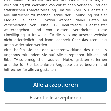
machte alle eure Arbeit z
nicht zuwenden.
18
Aber jetzt achtet dar
24. Tag des 9. Monats a
meinen Tempel gelegt w
19
Zwar ist das Saatgut 
noch kein Anzeichen, das
und Ölbäume künftig Fruc
euer Land segnen und al
Serubbabel als der künf
20
Noch ein zweites Ma
Tag des Monats an Hagg
21
Er gab ihm eine Bots
Bevollmächtigten für Jud
Herrscher der Welt, wer