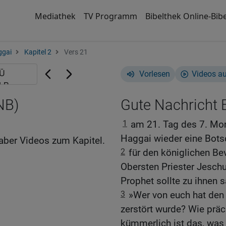
Mediathek
TV Programm
Bibelthek Online-Bibe
ggai
Kapitel 2
Vers 21
Vorlesen
Videos a
NB)
Gute Nachricht B
1
am 21. Tag des 7. Mo
Haggai wieder eine Bots
aber Videos zum Kapitel.
2
für den königlichen Be
Obersten Priester Jesch
Prophet sollte zu ihnen 
3
»Wer von euch hat den
zerstört wurde? Wie präc
kümmerlich ist das, was i