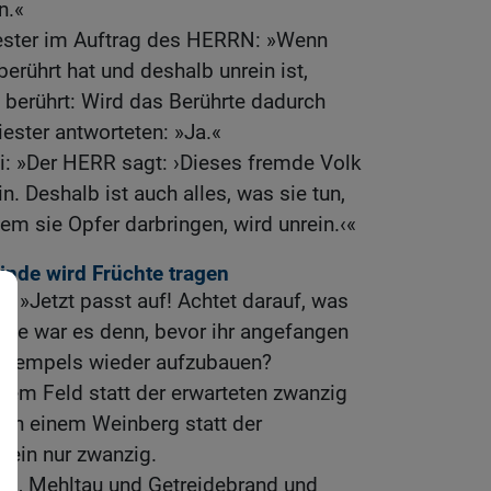
n.«
riester im Auftrag des HERRN: »Wenn
erührt hat und deshalb unrein ist,
 berührt: Wird das Berührte dadurch
iester antworteten: »Ja.«
i: »Der HERR sagt: ›Dieses fremde Volk
n. Deshalb ist auch alles, was sie tun,
dem sie Opfer darbringen, wird unrein.‹«
nde wird Früchte tragen
: »Jetzt passt auf! Achtet darauf, was
Wie war es denn, bevor ihr angefangen
s Tempels wieder aufzubauen?
nem Feld statt der erwarteten zwanzig
von einem Weinberg statt der
Wein nur zwanzig.
gel, Mehltau und Getreidebrand und