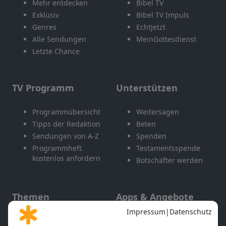
Mehr entdecken
Bibel TV
Exklusiv
Bibel TV Impuls
Genres
EchtJetzt
Alle Sendungen
MeinGottesdienst
Letzte Chance
TV Programm
Unterstützen
Programmübersicht
Weitersagen
Tipps der Redaktion
Beten
Sendungen von A-Z
Spenden
Programmheft
Testamentsspende
kostenlos anfordern
Botschafter werden
Themen
Apps & Angebote
Gott und Bibel erklärt
Newsletter