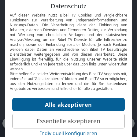
Feiertage
Mobile App
Interviews
Kids App
Neuigkeiten
Smart TV
HbbTV
Bibelthek Online-Bibel
Nächster Gottesdienst
Bibel TV
Service
Über uns
Kontakt
Jobs
TV-Empfang
Presse
FAQ
Mediadaten
bibeltv.de:
Impressum
Datenschutz
Nutzungsbedingungen
Fakten Bibel TV App