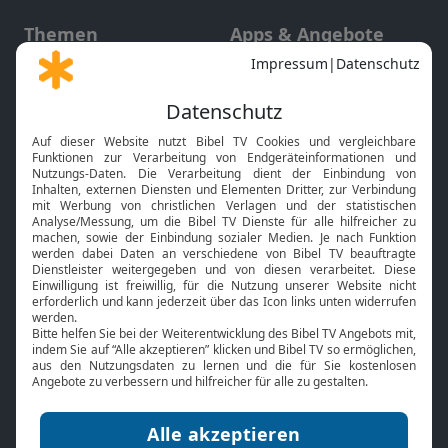
Themen
Apps & Angebote
Gott und Bibel erklärt
Newsletter
Feiertage
Mobile App
Interviews
Kids App
Neuigkeiten
Smart TV
HbbTV
Bibelthek Online-Bibel
Nächster Gottesdienst
Bibel TV
Service
Über uns
Kontakt
Jobs
TV-Empfang
Presse
FAQ
Mediadaten