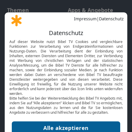
Themen
Apps & Angebote
Gott und Bibel erklärt
Newsletter
Feiertage
Mobile App
Interviews
Kids App
Neuigkeiten
Smart TV
HbbTV
Bibelthek Online-Bibel
Nächster Gottesdienst
Bibel TV
Service
Über uns
Kontakt
Jobs
TV-Empfang
Presse
FAQ
Mediadaten