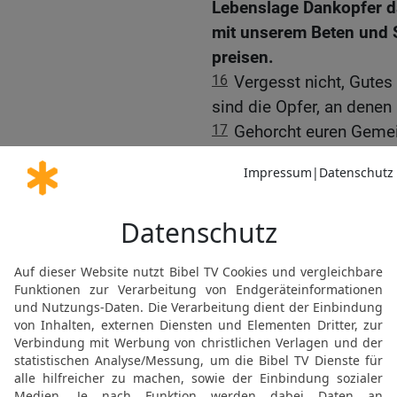
Lebenslage Dankopfer da
mit unserem Beten und 
preisen.
16
Vergesst nicht, Gutes 
sind die Opfer, an denen 
17
Gehorcht euren Gemein
Anweisungen. Ihre Aufgab
werden über ihren Diens
sollen sie mit Freude tu
Stöhnen; denn das würde
BRIEFSCHLUSS (13,
Abschließende Bitten, 
Grüße
18
Betet für mich! Ich bi
habe; denn ich will ja st