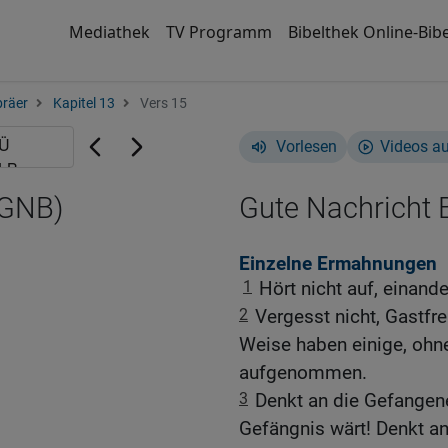
Mediathek
TV Programm
Bibelthek Online-Bibe
räer
Kapitel 13
Vers 15
Vorlesen
Videos a
(GNB)
Gute Nachricht B
Einzelne Ermahnungen
1
Hört nicht auf, einand
2
Vergesst nicht, Gastfr
Weise haben einige, ohne
aufgenommen.
3
Denkt an die Gefangene
Gefängnis wärt! Denkt an