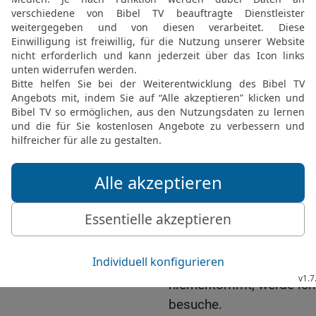
19
Umso mehr bitte ich e
möglichst bald wiederg
20
Gott ist es, der Fried
Schafe aus dem Reich de
Herrn, durch dessen Blut
hat.
21
Er mache euch fähig, a
schaffe in uns durch Jes
die Herrlichkeit für alle
22
Ich bitte euch, liebe
Wort der Ermahnung und E
mich ja so kurz wie mögl
23
Ihr sollt noch wissen
Gefängnis freigelassen w
hierherkommt, werde ich
besuche.