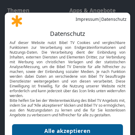
Themen
Apps & Angebote
Gott und Bibel erklärt
Newsletter
Feiertage
Mobile App
Interviews
Kids App
Neuigkeiten
Smart TV
HbbTV
Bibelthek Online-Bibel
Nächster Gottesdienst
Bibel TV
Service
Über uns
Kontakt
Jobs
TV-Empfang
Presse
FAQ
Mediadaten