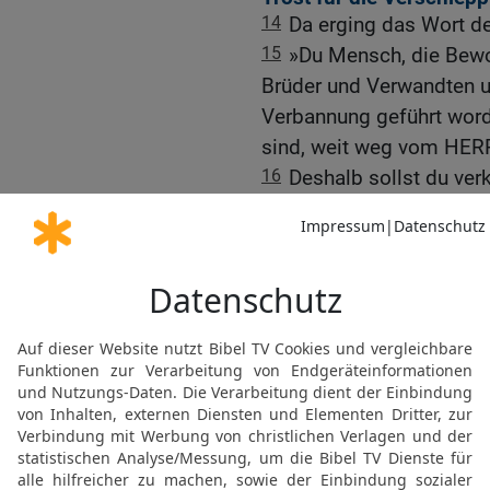
14
Da erging das Wort d
15
»Du Mensch, die Bewo
Brüder und Verwandten und
Verbannung geführt worde
sind, weit weg vom HERR
16
Deshalb sollst du ver
mächtige Gott: Es stimmt
gebracht und unter die V
dort nur noch aus der Fe
verehren.
17
Aber ich, der mächtig
die sie zerstreut sind, 
Besitz geben.
18
Wenn sie dorthin zur
allem Götzendienst reini
19
Ich werde ihnen ein n