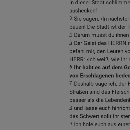
in dieser Stadt schlimm
aushecken!
3
Sie sagen: ›In nächster
bauen! Die Stadt ist der 
4
Darum musst du ihnen 
5
Der Geist des HERRN 
befahl mir, den Leuten v
HERR: ›Ich weiß, wie ihr
6
Ihr habt es auf dem G
von Erschlagenen bedec
7
Deshalb sage ich, der 
Straßen sind das Fleisch
besser als die Lebenden!
8
und lasse euch hinricht
das Schwert sollt ihr ste
9
Ich hole euch aus eure