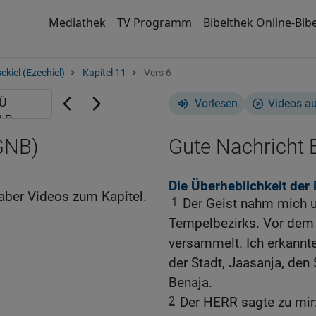
Mediathek
TV Programm
Bibelthek Online-Bibe
ekiel (Ezechiel)
Kapitel 11
Vers 6
Vorlesen
Videos a
(GNB)
Gute Nachricht B
Die Überheblichkeit der
aber Videos zum Kapitel.
1
Der Geist nahm mich u
Tempelbezirks. Vor dem
versammelt. Ich erkannt
der Stadt, Jaasanja, den
Benaja.
2
Der HERR sagte zu mir