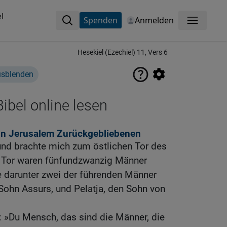
l
Spenden
Anmelden
Menü
Hesekiel (Ezechiel) 11, Vers 6
usblenden
ibel online lesen
 in Jerusalem Zurückgebliebenen
nd brachte mich zum östlichen Tor des
 Tor waren fünfundzwanzig Männer
e darunter zwei der führenden Männer
 Sohn Assurs, und Pelatja, den Sohn von
: »Du Mensch, das sind die Männer, die