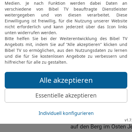
Ich nehme das versteiner
ihnen ein Herz, das lebt.
20
Dann werden sie nach
Gebote achten und sie b
ich werde ihr Gott sein.
21
Aber die verdiente Stra
Götzen gehängt haben un
dienen, die diesen Götze
mächtige Gott.‹«
Gott verlässt Jerusalem
22
Die Kerubim, über den
Gottes Israels zu sehen 
zusammen mit ihnen erh
23
So verließ die Herrli
auf den Berg im Osten J