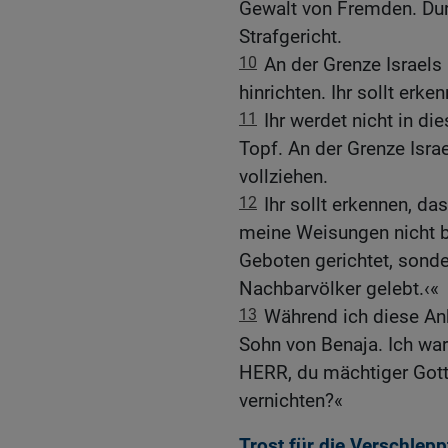
Gewalt von Fremden. Durc
Strafgericht.
10
An der Grenze Israels
hinrichten. Ihr sollt erk
11
Ihr werdet nicht in di
Topf. An der Grenze Isra
vollziehen.
12
Ihr sollt erkennen, da
meine Weisungen nicht b
Geboten gerichtet, sond
Nachbarvölker gelebt.‹«
13
Während ich diese Ank
Sohn von Benaja. Ich war
HERR, du mächtiger Gott!
vernichten?«
Trost für die Verschlepp