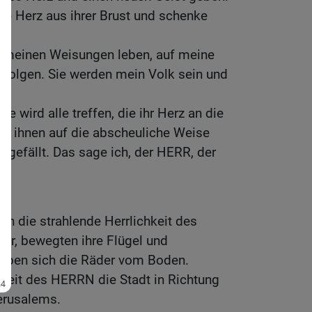
te Herz aus ihrer Brust und schenke
 meinen Weisungen leben, auf meine
efolgen. Sie werden mein Volk sein und
fe wird alle treffen, die ihr Herz an die
d ihnen auf die abscheuliche Weise
n gefällt. Das sage ich, der HERR, der
en die strahlende Herrlichkeit des
war, bewegten ihre Flügel und
oben sich die Räder vom Boden.
chkeit des HERRN die Stadt in Richtung
erusalems.