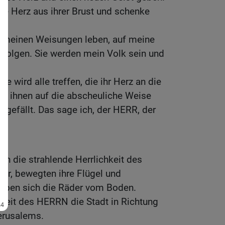
te Herz aus ihrer Brust und schenke
 meinen Weisungen leben, auf meine
efolgen. Sie werden mein Volk sein und
fe wird alle treffen, die ihr Herz an die
d ihnen auf die abscheuliche Weise
n gefällt. Das sage ich, der HERR, der
en die strahlende Herrlichkeit des
war, bewegten ihre Flügel und
oben sich die Räder vom Boden.
chkeit des HERRN die Stadt in Richtung
erusalems.