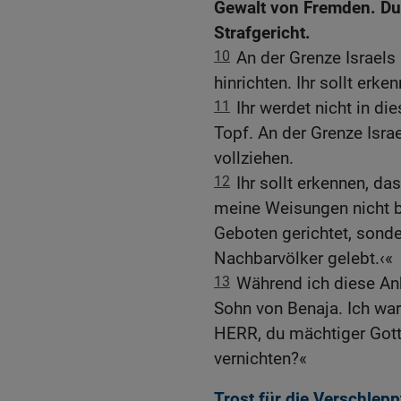
Gewalt von Fremden. Dur
Strafgericht.
10
An der Grenze Israels
hinrichten. Ihr sollt erk
11
Ihr werdet nicht in di
Topf. An der Grenze Isra
vollziehen.
12
Ihr sollt erkennen, da
meine Weisungen nicht b
Geboten gerichtet, sond
Nachbarvölker gelebt.‹«
13
Während ich diese Ank
Sohn von Benaja. Ich war
HERR, du mächtiger Gott!
vernichten?«
Trost für die Verschlepp