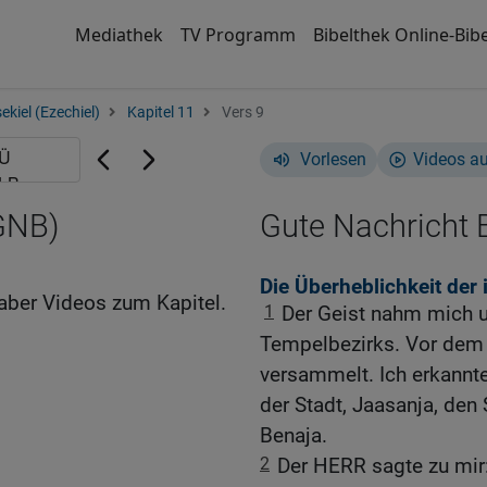
Mediathek
TV Programm
Bibelthek Online-Bibe
ekiel (Ezechiel)
Kapitel 11
Vers 9
Vorlesen
Videos a
(GNB)
Gute Nachricht B
Die Überheblichkeit der
aber Videos zum Kapitel.
1
Der Geist nahm mich u
Tempelbezirks. Vor dem
versammelt. Ich erkannt
der Stadt, Jaasanja, den
Benaja.
2
Der HERR sagte zu mir