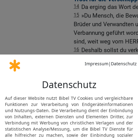
14
Da erging das Wort d
15
»Du Mensch, die Bewo
Brüder und Verwandten und
Verbannung geführt worde
sind, weit weg vom HERR
16
Deshalb sollst du ver
mächtige Gott: Es stimmt
gebracht und unter die V
dort nur noch aus der Fe
verehren.
17
Aber ich, der mächtig
die sie zerstreut sind, 
Besitz geben.
18
Wenn sie dorthin zur
allem Götzendienst reini
19
Ich werde ihnen ein n