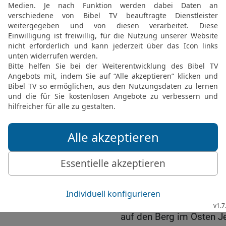
Ich nehme das versteiner
ihnen ein Herz, das lebt.
20
Dann werden sie nach
Gebote achten und sie b
ich werde ihr Gott sein.
21
Aber die verdiente Stra
Götzen gehängt haben un
dienen, die diesen Götze
mächtige Gott.‹«
Gott verlässt Jerusalem
22
Die Kerubim, über den
Gottes Israels zu sehen 
zusammen mit ihnen erh
23
So verließ die Herrli
auf den Berg im Osten J