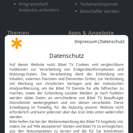
Programmheft
Testamentsspende
kostenlos anfordern
Botschafter werden
Themen
Apps & Angebote
Gott und Bibel erklärt
Newsletter
Feiertage
Mobile App
Interviews
Kids App
Neuigkeiten
Smart TV
HbbTV
Bibelthek Online-Bibel
Nächster Gottesdienst
Bibel TV
Service
Über uns
Kontakt
Jobs
TV-Empfang