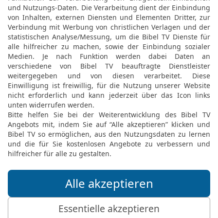
– so gewiss ich, der HER
entvölkert werden.
17
Oder angenommen, ich 
die Menschen und Tiere
18
und diese drei Männe
nicht einmal ihre Söhne u
selbst – so gewiss ich l
19
Oder aber ich schicke 
vernichte in meinem glü
20
Wären dann die drei g
diesem Land, sie könnte
gewiss ich lebe, ich, de
sie aufgrund ihrer Rechts
21
Und nun sage ich, der
meine vier Geißeln – Hun
Jerusalem loslasse, um 