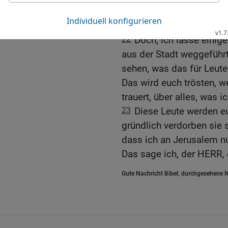
vernichten, meint ihr, 
davonkommt?
22
Doch, ich lasse einig
aus der Stadt weggeführ
sehen, was das für Leute
Das wird euch trösten, 
trauert, über alles, was 
23
Diese Leute werden euc
gründlich verdorben sie 
dass ich an Jerusalem nu
Das sage ich, der HERR, 
Gute Nachricht Bibel, durchgesehene N