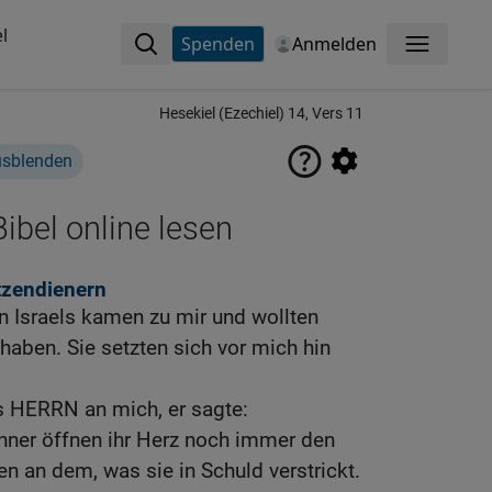
l
Spenden
Anmelden
Menü
Hesekiel (Ezechiel) 14, Vers 11
usblenden
ibel online lesen
tzendienern
n Israels kamen zu mir und wollten
haben. Sie setzten sich vor mich hin
s HERRN an mich, er sagte:
ner öffnen ihr Herz noch immer den
n an dem, was sie in Schuld verstrickt.