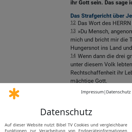
ihr Gott sein. Das sage 
Das Strafgericht über J
12
Das Wort des HERRN e
13
»Du Mensch, angenomm
mich und bricht mir die T
Hungersnot ins Land und
14
Wenn dann die drei g
unter diesem Volk lebten
Rechtschaffenheit ihr Le
mächtige Gott.
15
Oder angenommen, ich 
einfallen, die seine Bew
menschenleer wie eine W
niemand mehr durchzuzi
16
Wenn dann diese drei 
einmal ihre Söhne und Töc