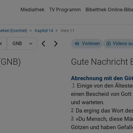
Mediathek
TV Programm
Bibelthek Online-Bibe
ekiel (Ezechiel)
Kapitel 14
Vers 11
Vorlesen
Videos a
 (GNB)
Gute Nachricht B
Abrechnung mit den Gö
1
Einige von den Älteste
einen Bescheid von Gott 
und warteten.
2
Da erging das Wort de
3
»Du Mensch, diese Män
Götzen und haben Gefalle