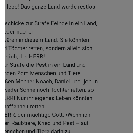
R, lebe! Das ganze Land würde restlos
schicke zur Strafe Feinde in ein Land,
 niedermachen,
r wären in diesem Land: Sie könnten
nd Töchter retten, sondern allein sich
ebe, ich, der HERR!
zur Strafe die Pest in ein Land und
henden Zorn Menschen und Tiere.
roßen Männer Noach, Daniel und Ijob in
n weder Söhne noch Töchter retten, so
r HERR! Nur ihr eigenes Leben könnten
chaffenheit retten.
 HERR, der mächtige Gott: ›Wenn ich
ger, Raubtiere, Krieg und Pest – auf
Menschen und Tiere darin zu