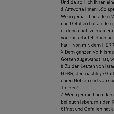
Und da soll ich ihnen ein
4
Antworte ihnen: ›So sp
Wenn jemand aus dem Vol
und Gefallen hat an dem,
er dann noch zu meinem
von mir erbittet, dann be
hat – von mir, dem HER
5
Dem ganzen Volk Israe
Götzen zugewandt hat, we
6
Zu den Leuten von Israe
HERR, der mächtige Gott
euren Götzen und von eu
Treiben!
7
Wenn jemand aus dem V
bei euch leben, mir den 
öffnet und Gefallen hat a