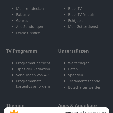
Mehr entdecken
Bibel TV
Exklusiv
Bibel TV Impuls
Genres
EchtJetzt
Alle Sendungen
MeinGottesdienst
Letzte Chance
TV Programm
Unterstützen
Programmübersicht
Weitersagen
Tipps der Redaktion
Beten
Sendungen von A-Z
Spenden
Programmheft
Testamentsspende
kostenlos anfordern
Botschafter werden
Themen
Apps & Angebote