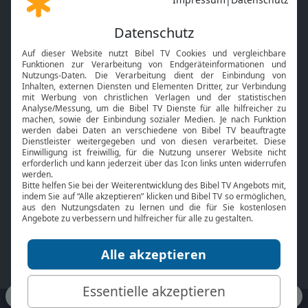
Gott und Bibel erklärt
Newsletter
Feiertage
Mobile App
Interviews
Kids App
Neuigkeiten
Smart TV
HbbTV
Bibelthek Online-Bibel
Nächster Gottesdienst
Bibel TV
Service
Über uns
Kontakt
Jobs
TV-Empfang
Presse
FAQ
Mediadaten
bibeltv.de:
Impressum
Datenschutz