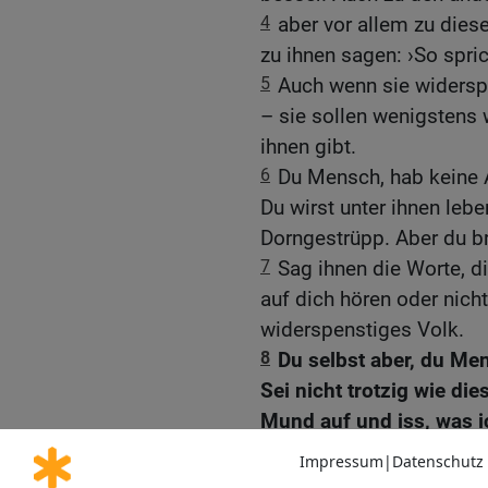
4
aber vor allem zu dies
zu ihnen sagen: ›So spric
5
Auch wenn sie widerspe
– sie sollen wenigstens 
ihnen gibt.
6
Du Mensch, hab keine A
Du wirst unter ihnen leb
Dorngestrüpp. Aber du br
7
Sag ihnen die Worte, di
auf dich hören oder nicht.
widerspenstiges Volk.
8
Du selbst aber, du Men
Sei nicht trotzig wie di
Mund auf und iss, was i
9
Ich schaute auf und sa
eine Buchrolle hielt.