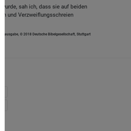
 wurde, sah ich, dass sie auf beiden
ern und Verzweiflungsschreien
euausgabe, © 2018 Deutsche Bibelgesellschaft, Stuttgart