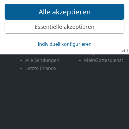
Mediathek
Livestream
Mehr entdecken
Bibel TV
Exklusiv
Bibel TV Impuls
Genres
EchtJetzt
Alle Sendungen
MeinGottesdienst
Letzte Chance