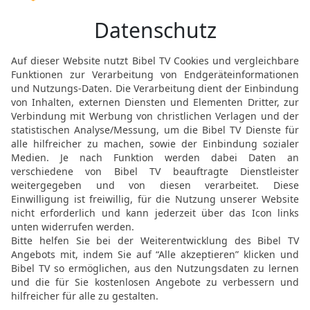
10
Als die Rolle geöffnet
Seiten mit Klagen, Seufz
vollgeschrieben war.
Gute Nachricht Bibel, durchgesehene N
Möchtest du uns Feedback geben?
Bewertung der Bibelthek
FEEDBACK SENDEN