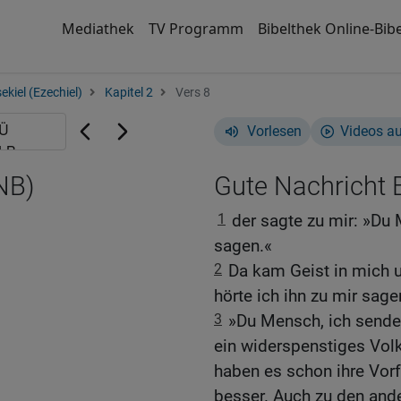
Mediathek
TV Programm
Bibelthek Online-Bibe
ekiel (Ezechiel)
Kapitel 2
Vers 8
Vorlesen
Videos a
NB)
Gute Nachricht B
1
der sagte zu mir: »Du 
sagen.«
2
Da kam Geist in mich u
hörte ich ihn zu mir sage
3
»Du Mensch, ich sende 
ein widerspenstiges Volk
haben es schon ihre Vorf
besser. Auch zu den ande