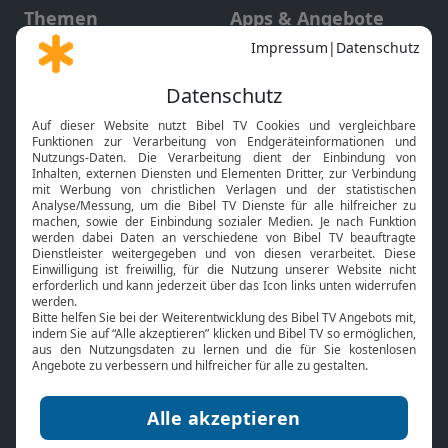
Themen
Apps & Angebote
Gott und Bibel erklärt
Newsletter
Feiertage
Mobile App
Interviews
Kids App
Neuigkeiten
Smart TV
HbbTV
Bibelthek Online-Bibel
Nächster Gottesdienst
Bibel TV
Service
Über uns
Kontakt
Jobs
TV-Empfang
Presse
FAQ
Mediadaten