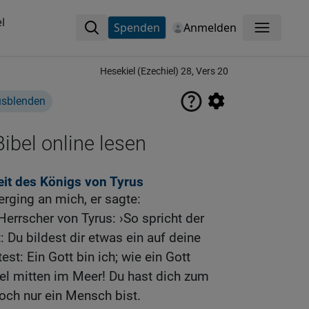
l
Spenden
Anmelden
Menü
Hesekiel (Ezechiel) 28, Vers 20
usblenden
ibel online lesen
it des Königs von Tyrus
ging an mich, er sagte:
rrscher von Tyrus: ›So spricht der
 Du bildest dir etwas ein auf deine
st: Ein Gott bin ich; wie ein Gott
sel mitten im Meer! Du hast dich zum
doch nur ein Mensch bist.