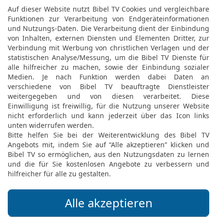
geschehen.‹«
Gegen die Stadt Sidon
20
Das Wort des HERRN e
21
»Du Mensch, wende di
ihr mein Strafgericht an!
22
Sag zu ihr: ›So spric
gegen dich vor, Sidon, i
Deine Bewohner sollen e
ich mein Strafgericht vol
Gott erweise.
23
Ich schicke die Pest 
mit Erschlagenen bedeckt
Seiten in dich eindringen
HERR bin.‹«
Israel wird vor Feinden 