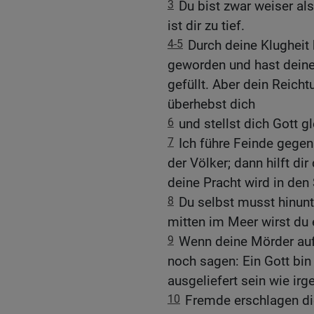
3
Du bist zwar weiser al
ist dir zu tief.
4-5
Durch deine Klugheit 
geworden und hast dein
gefüllt. Aber dein Reicht
überhebst dich
6
und stellst dich Gott g
7
Ich führe Feinde gegen
der Völker; dann hilft di
deine Pracht wird in den
8
Du selbst musst hinunt
mitten im Meer wirst du 
9
Wenn deine Mörder auf 
noch sagen: Ein Gott bin 
ausgeliefert sein wie ir
10
Fremde erschlagen dic