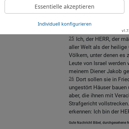
24
»Die Leute von Israel
mehr unter den Nachbarvö
Dornen und Disteln für s
begegnen. Mein Volk sol
25
Ich, der HERR, der mä
aller Welt als der heili
Völkern, unter denen es 
Leute von Israel werden
meinem Diener Jakob ge
26
Dort sollen sie in Fri
ungestört Häuser bauen 
aber, die ihnen mit Vera
Strafgericht vollstrecken
erkennen: Ich bin der HER
Gute Nachricht Bibel, durchgesehene N