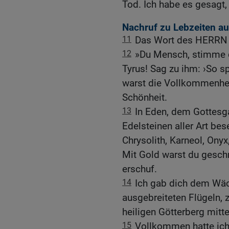
Tod. Ich habe es gesagt,
Nachruf zu Lebzeiten au
11
Das Wort des HERRN e
12
»Du Mensch, stimme d
Tyrus! Sag zu ihm: ›So s
warst die Vollkommenheit
Schönheit.
13
In Eden, dem Gottesga
Edelsteinen aller Art bes
Chrysolith, Karneol, Onyx
Mit Gold warst du gesch
erschuf.
14
Ich gab dich dem Wäc
ausgebreiteten Flügeln,
heiligen Götterberg mitte
15
Vollkommen hatte ich 