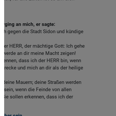
rging an mich, er sagte:
ch gegen die Stadt Sidon und kündige
ht der HERR, der mächtige Gott: Ich gehe
ch werde an dir meine Macht zeigen!
rkennen, dass ich der HERR bin, wenn
lstrecke und mich an dir als der heilige
in deine Mauern; deine Straßen werden
 sein, wenn die Feinde von allen
. Sie sollen erkennen, dass ich der
sicher sein