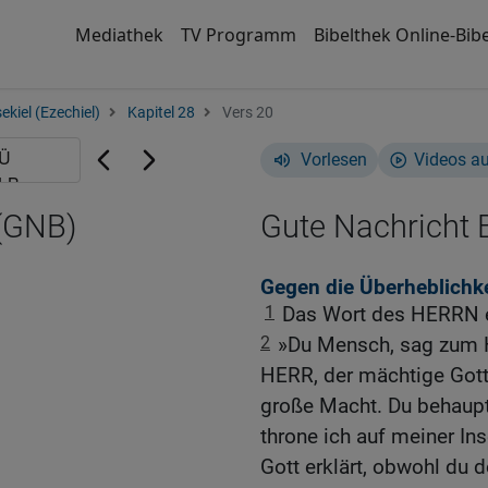
Mediathek
TV Programm
Bibelthek Online-Bibe
ekiel (Ezechiel)
Kapitel 28
Vers 20
Vorlesen
Videos a
 (GNB)
Gute Nachricht B
Gegen die Überheblichke
1
Das Wort des HERRN er
2
»Du Mensch, sag zum He
HERR, der mächtige Gott:
große Macht. Du behaupte
throne ich auf meiner In
Gott erklärt, obwohl du 