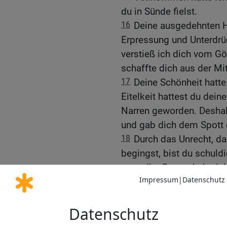
du in Sünde fielst.
16
Deine ausgedehnten H
Erpressung und Unterdrü
verstieß ich dich vom Gö
schaffte dich aus der Mi
17
Deine Schönheit hatte
Eitelkeit hattest du dei
Narren geworden. Deshalb
und gab dich dem Spott 
18
Durch das Unrecht, d
begingst, bist du schul
entweiht. Darum habe ich
lassen und sie niedergeb
noch Schutt und Asche.
19
Alle Völker ringsum si
Schreckens bist du gewor