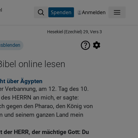
l
Spenden
Anmelden
Menü
Hesekiel (Ezechiel) 29, Vers 3
usblenden
ibel online lesen
cht über Ägypten
er Verbannung, am 12. Tag des 10.
 des HERRN an mich, er sagte:
h gegen den Pharao, den König von
hm und seinem ganzen Land mein
t der HERR, der mächtige Gott: Du