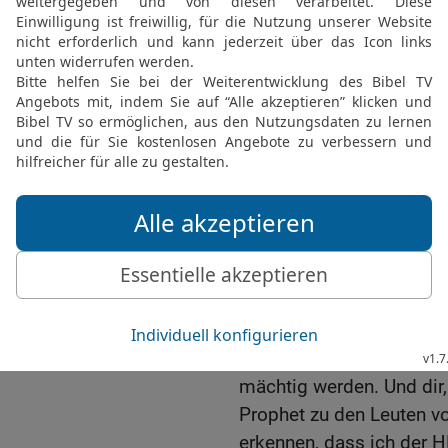
18
»Du Mensch, König Ne
Heer vor der Stadt Tyrus 
haben seine Kriegsleute s
Belagerungswerke blutig
Mühe haben er und sein
19
Deshalb sage ich, der
König von Babylon, bek
ganze Reichtum der Ägypt
werden alles, was wertvo
20
Nebukadnezzar hat in
gebe ich ihm Ägypten als
der HERR, der mächtige 
21
Zur gleichen Zeit lass
mächtig werden. Und dir,
Prophet zu den Leuten vo
erkennen, dass ich der H