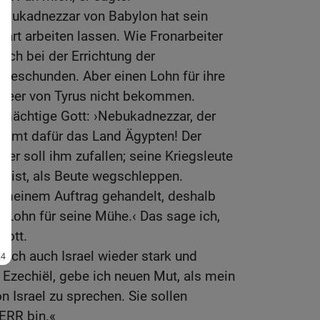
bukadnezzar von Babylon hat sein
hart arbeiten lassen. Wie Fronarbeiter
ich bei der Errichtung der
 geschunden. Aber einen Lohn für ihre
 Heer von Tyrus nicht bekommen.
 mächtige Gott: ›Nebukadnezzar, der
ommt dafür das Land Ägypten! Der
er soll ihm zufallen; seine Kriegsleute
ll ist, als Beute wegschleppen.
 meinem Auftrag gehandelt, deshalb
 Lohn für seine Mühe.‹ Das sage ich,
Gott.
e ich auch Israel wieder stark und
 Ezechiël, gebe ich neuen Mut, als mein
n Israel zu sprechen. Sie sollen
ERR bin.«