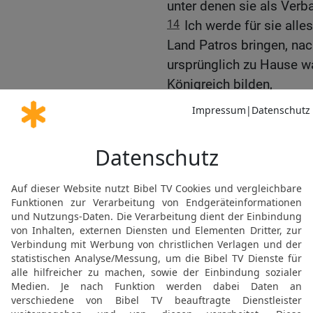
unter denen sie als Verb
14
Ich werde für sie all
Land Patros bringen, na
ursprünglich zu Hause war
Königreich bilden,
15
kleiner und schwächer
sollen sich nicht mehr ü
Zahl, damit sie nicht me
16
Dann können sie den L
Hoffnungen mehr machen.
verführen lassen, sein V
schuldig zu werden. Die 
HERR bin!‹«
Ägypten als Lohn für N
17
Im 27. Jahr unserer V
erging das Wort des HER