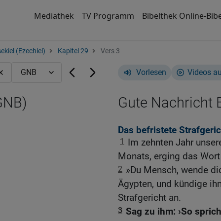
Mediathek
TV Programm
Bibelthek Online-Bibe
ekiel (Ezechiel)
Kapitel 29
Vers 3
Vorlesen
Videos a
(GNB)
Gute Nachricht B
Das befristete Strafgeri
1
Im zehnten Jahr unser
Monats, erging das Wort
2
»Du Mensch, wende dic
Ägypten, und kündige i
Strafgericht an.
3
Sag zu ihm: ›So sprich