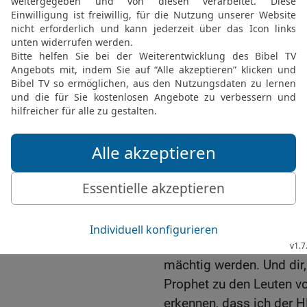
18
»Du Mensch, König Ne
Heer vor der Stadt Tyrus 
haben seine Kriegsleute s
Belagerungswerke blutig
Mühe haben er und sein
19
Deshalb sage ich, der
König von Babylon, bek
ganze Reichtum der Ägypt
werden alles, was wertvo
20
Nebukadnezzar hat in
gebe ich ihm Ägypten als
der HERR, der mächtige 
21
Zur gleichen Zeit lass
mächtig werden. Und dir,
Prophet zu den Leuten vo
erkennen, dass ich der H