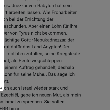
bukadnezzar von Babylon hat sein
hart arbeiten lassen. Wie Fronarbeiter
ich bei der Errichtung der
 geschunden. Aber einen Lohn für ihre
 Heer von Tyrus nicht bekommen.
 mächtige Gott: ›Nebukadnezzar, der
ommt dafür das Land Ägypten! Der
er soll ihm zufallen; seine Kriegsleute
ll ist, als Beute wegschleppen.
 meinem Auftrag gehandelt, deshalb
 Lohn für seine Mühe.‹ Das sage ich,
Gott.
e ich auch Israel wieder stark und
 Ezechiël, gebe ich neuen Mut, als mein
n Israel zu sprechen. Sie sollen
ERR bin.«