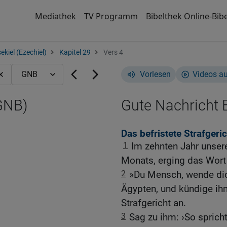
Mediathek
TV Programm
Bibelthek Online-Bibe
ekiel (Ezechiel)
Kapitel 29
Vers 4
Vorlesen
Videos a
(GNB)
Gute Nachricht B
Das befristete Strafgeri
1
Im zehnten Jahr unser
Monats, erging das Wort
2
»Du Mensch, wende dic
Ägypten, und kündige i
Strafgericht an.
3
Sag zu ihm: ›So sprich