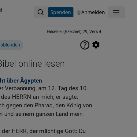
l
Spenden
Anmelden
Menü
Hesekiel (Ezechiel) 29, Vers 4
usblenden
ibel online lesen
cht über Ägypten
er Verbannung, am 12. Tag des 10.
 des HERRN an mich, er sagte:
h gegen den Pharao, den König von
hm und seinem ganzen Land mein
t der HERR, der mächtige Gott: Du