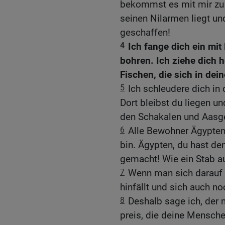
bekommst es mit mir zu t
seinen Nilarmen liegt und
geschaffen!
4
Ich fange dich ein mit
bohren. Ich ziehe dich 
Fischen, die sich in d
5
Ich schleudere dich in
Dort bleibst du liegen u
den Schakalen und Aasge
6
Alle Bewohner Ägypten
bin. Ägypten, du hast de
gemacht! Wie ein Stab au
7
Wenn man sich darauf st
hinfällt und sich auch n
8
Deshalb sage ich, der 
preis, die deine Mensch