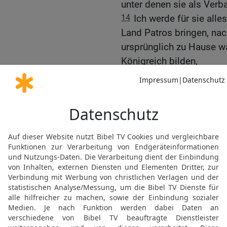
unter denen sie als Verb
14
Ich werde für sie all
Land Patros bringen, na
ursprünglich zu Hause war
Königreich bilden,
15
kleiner und schwächer
sollen sich nicht mehr ü
Zahl, damit sie nicht me
16
Dann können sie den L
Hoffnungen mehr machen.
verführen lassen, sein V
schuldig zu werden. Die 
HERR bin!‹«
Ägypten als Lohn für N
17
Im 27. Jahr unserer V
erging das Wort des HER