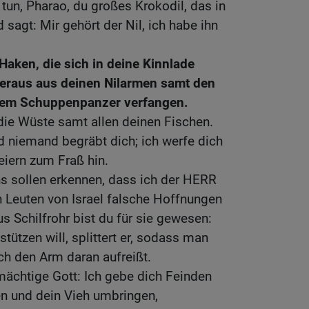
un, Pharao, du großes Krokodil, das in
 sagt: Mir gehört der Nil, ich habe ihn
 Haken, die sich in deine Kinnlade
heraus aus deinen Nilarmen samt den
einem Schuppenpanzer verfangen.
 die Wüste samt allen deinen Fischen.
nd niemand begräbt dich; ich werfe dich
iern zum Fraß hin.
s sollen erkennen, dass ich der HERR
n Leuten von Israel falsche Hoffnungen
s Schilfrohr bist du für sie gewesen:
ützen will, splittert er, sodass man
och den Arm daran aufreißt.
mächtige Gott: Ich gebe dich Feinden
en und dein Vieh umbringen,