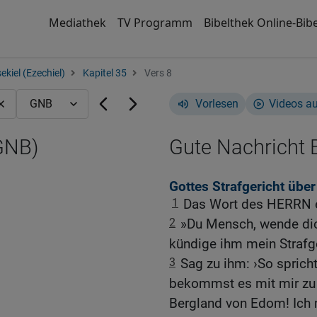
Mediathek
TV Programm
Bibelthek Online-Bibe
ekiel (Ezechiel)
Kapitel 35
Vers 8
Vorlesen
Videos a
(GNB)
Gute Nachricht B
Gottes Strafgericht über
1
Das Wort des HERRN er
2
»Du Mensch, wende dic
kündige ihm mein Strafge
3
Sag zu ihm: ›So sprich
bekommst es mit mir zu t
Bergland von Edom! Ich 