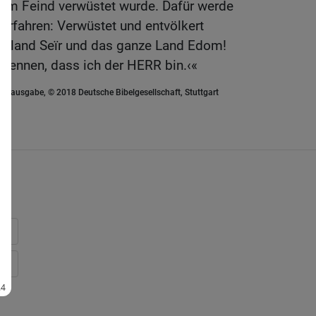
 vom Feind verwüstet wurde. Dafür werde
verfahren: Verwüstet und entvölkert
ergland Seïr und das ganze Land Edom!
rkennen, dass ich der HERR bin.‹«
euausgabe, © 2018 Deutsche Bibelgesellschaft, Stuttgart