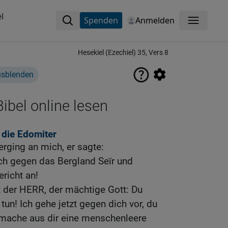
l
Spenden
Anmelden
Menü
Hesekiel (Ezechiel) 35, Vers 8
usblenden
ibel online lesen
 die Edomiter
ging an mich, er sagte:
h gegen das Bergland Seïr und
richt an!
t der HERR, der mächtige Gott: Du
un! Ich gehe jetzt gegen dich vor, du
mache aus dir eine menschenleere