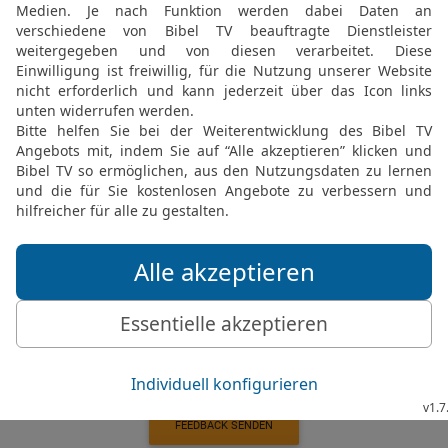
Erbbesitz der Israeliten
ich nun genauso mit dir 
sollst du daliegen, du B
Deine Bewohner sollen e
Gute Nachricht Bibel, durchgesehene N
Möchtest du uns Feedback geben?
Bewertung der Bibelthek
FEEDBACK SENDEN