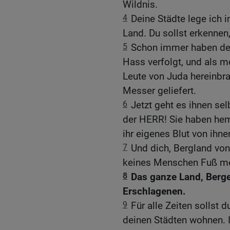
Wildnis.
4
Deine Städte lege ich
Land. Du sollst erkennen
5
Schon immer haben dei
Hass verfolgt, und als m
Leute von Juda hereinbr
Messer geliefert.
6
Jetzt geht es ihnen sel
der HERR! Sie haben hem
ihr eigenes Blut von ihne
7
Und dich, Bergland von
keines Menschen Fuß meh
8
Das ganze Land, Berge 
Erschlagenen.
9
Für alle Zeiten sollst 
deinen Städten wohnen. I