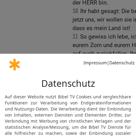
der HERR bin.
10
Ihr habt gesagt: Die 
jetzt uns, wir wollen sie
dass es mein Land ist!
11
So gewiss ich lebe, ic
eurem Zorn und eurem Ha
auf euch zurückfallen. Ih
mein Strafgericht an euch
12
Ihr sollt zu spüren b
wie ihr euren Spott über
Ihr habt gesagt: Die Berg
das ist ein gefundenes F
13
So habt ihr geprahlt 
Ich habe alles gehört.
14-15
Deshalb sage ich, 
Bergland von Edom, du wa