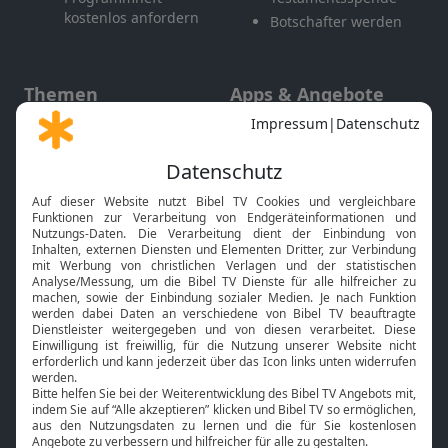
kostenlos anfordern
Botschafter werden
Themen
Apps & Angebote
Gott und Bibel erklärt
Newsletter
Feiertage
Mobile App
Interviews
Kids App
Neuigkeiten
Smart TV
HbbTV
Bibelthek Online-Bibel
Nächster Gottesdienst
Bibel TV
Service
Über uns
Kontakt
Jobs
TV-Empfang