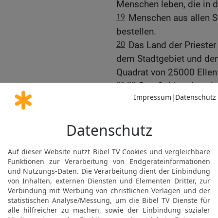
Menschen leben, die in d
19
Menschen aus allen S
bestellen.
20
Das Land der Priester
dem Stadtgebiet und dem
Quadrat von 25000 Ellen
21-22
Das Gebiet, das si
Mittelstück anschließt,
Westen bis zum Meer, ge
ganze Landstreifen zwi
Norden und dem von Be
Gebiet des Tempels, der 
der Stadt.
23-28
Nach Süden schließ
vollen Länge von Westen
Stämme Benjamin, Simeon