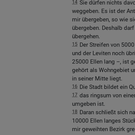
14
Sie dürfen nichts dav
weggeben. Es ist der Ant
mir übergeben, so wie sie
übergeben. Deshalb darf
übergehen.
15
Der Streifen von 5000
und der Leviten noch übr
25000 Ellen lang –, ist g
gehört als Wohngebiet u
in seiner Mitte liegt.
16
Die Stadt bildet ein Q
17
das ringsum von einem
umgeben ist.
18
Daran schließt sich n
10000 Ellen langes Stück
mir geweihten Bezirk gre