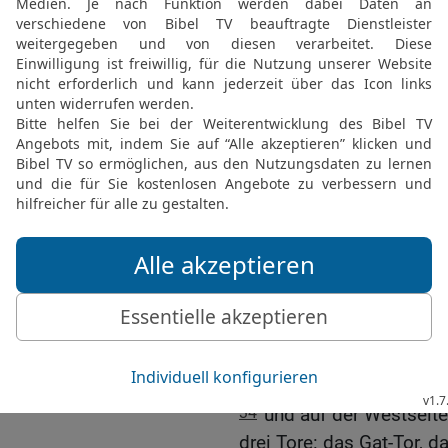
südliche Grenze des Sta
Südgrenze des Landes 
29
Dieses Land gehört de
und nach diesen Angaben 
aufteilen. Das sage ich,
Die Tore Jerusalems un
30-31
Weiter sagte der HE
sind nach den Stämmen I
misst 4500 Ellen – sind 
Tor, das Levi-Tor;
32
auf der Ostseite – si
drei Tore: das Josef-Tor,
33
auf der Südseite – au
Tore: das Simeon-Tor, da
34
und auf der Westseite
drei Tore: das Gat-Tor, d