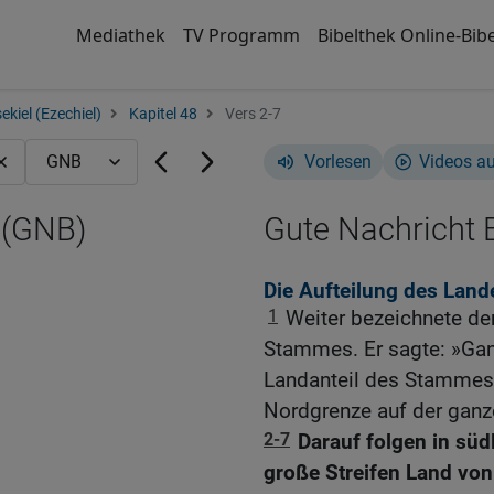
Mediathek
TV Programm
Bibelthek Online-Bibe
ekiel (Ezechiel)
Kapitel 48
Vers 2-7
Vorlesen
Videos a
 (GNB)
Gute Nachricht B
Die Aufteilung des Land
1
Weiter bezeichnete de
Stammes. Er sagte: »Gan
Landanteil des Stammes D
Nordgrenze auf der ganz
2-7
Darauf folgen in südl
große Streifen Land von