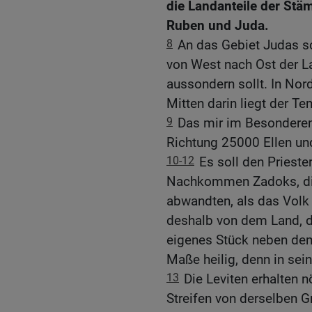
die Landanteile der Stä
Ruben und Juda.
8
An das Gebiet Judas sc
von West nach Ost der La
aussondern sollt. In Nor
Mitten darin liegt der Te
9
Das mir im Besonderen
Richtung 25000 Ellen un
10-12
Es soll den Priest
Nachkommen Zadoks, die 
abwandten, als das Volk 
deshalb von dem Land, d
eigenes Stück neben dem
Maße heilig, denn in sei
13
Die Leviten erhalten n
Streifen von derselben G