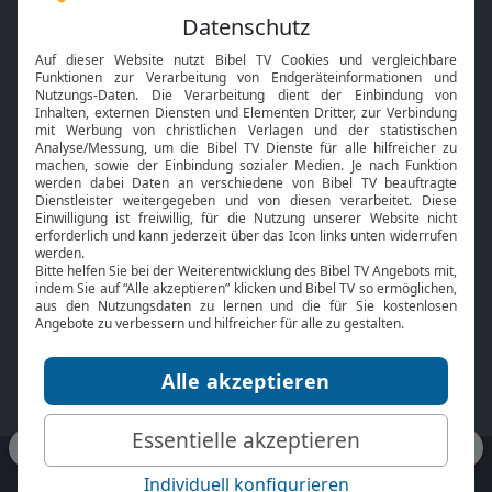
Feiertage
Mobile App
Interviews
Kids App
Neuigkeiten
Smart TV
HbbTV
Bibelthek Online-Bibel
Nächster Gottesdienst
Bibel TV
Service
Über uns
Kontakt
Jobs
TV-Empfang
Presse
FAQ
Mediadaten
bibeltv.de:
Impressum
Datenschutz
Nutzungsbedingungen
Fakten Bibel TV App