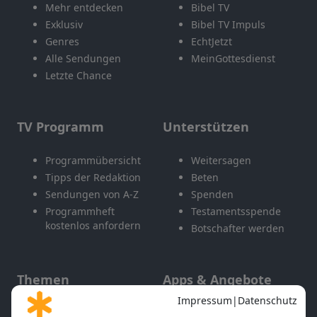
Mehr entdecken
Bibel TV
Exklusiv
Bibel TV Impuls
Genres
EchtJetzt
Alle Sendungen
MeinGottesdienst
Letzte Chance
TV Programm
Unterstützen
Programmübersicht
Weitersagen
Tipps der Redaktion
Beten
Sendungen von A-Z
Spenden
Programmheft
Testamentsspende
kostenlos anfordern
Botschafter werden
Themen
Apps & Angebote
Gott und Bibel erklärt
Newsletter